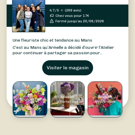
4.7/5
⭐
(
269 avis
)
Chez vous pour
17
€
Fermé jusqu’au 20/08/2026
Une fleuriste chic et tendance au Mans
C’est au Mans qu’Armelle a décidé d’ouvrir l’Atelier
pour continuer à partager sa passion pour...
Visiter le magasin
Bouquet
Bouquet
Bouquet Été
d'Hortensias
Anniversaire