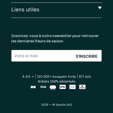
Liens utiles
Inscrivez-vous à notre newsletter pour retrouver
les dernières fleurs de saison
Veuillez
laisser
ce
4.4
/5 ⭐ | 120 000+ bouquets livrés |
811
avis
champ
Achats 100% sécurisés
vide.
2026 — © Sessile SAS