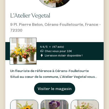
L’Atelier Vegetal
9 Pl. Pierre Belon, Cérans-Foulletourte, France -
72330
4.4/5
⭐
(
47 avis
)
Chez vous pour
10
€
Livraison éclair disponible !
Un fleuriste de référence à Cérans-Foulletourte
Situé au cœur de la commune, L’Atelier Vegetal vous...
Visiter le magasin