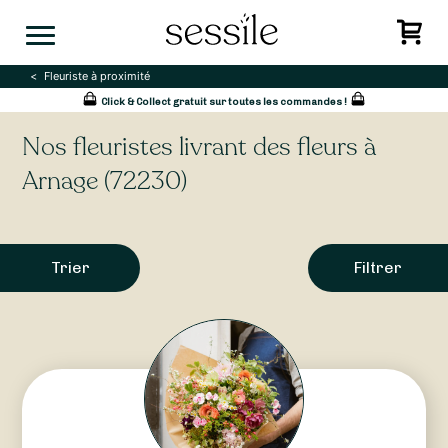
Skip
to
content
Fleuriste à proximité
Click & Collect gratuit sur toutes les commandes !
Nos fleuristes livrant des fleurs à
Arnage (72230)
Trier
Filtrer