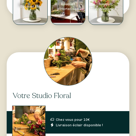
Bouquet
Bouquet
Bouquet Été
d'Hortensias
Anniversaire
Votre Studio Floral
Chez vous pour
10
€
Livraison éclair disponible !