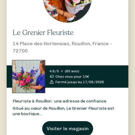
Le Grenier Fleuriste
14 Place des Hortensias, Rouillon, France -
72700
4.8/5
⭐
(
60 avis
)
Chez vous pour
15
€
Fermé jusqu’au 17/08/2026
Fleuriste à Rouillon : une adresse de confiance
Situé au cœur de Rouillon, Le Grenier Fleuriste est
une boutique...
Visiter le magasin