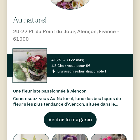
Au naturel
20-22 Pl. du Point du Jour, Alençon, France -
61000
4.6/5
⭐
(
122 avis
)
Chez vous pour
6
€
Livraison éclair disponible !
Une fleuriste passionnée à Alençon
Connaissez-vous Au Naturel, l’une des boutiques de
fleurs les plus tendance d’Alençon, située dans le...
Visiter le magasin