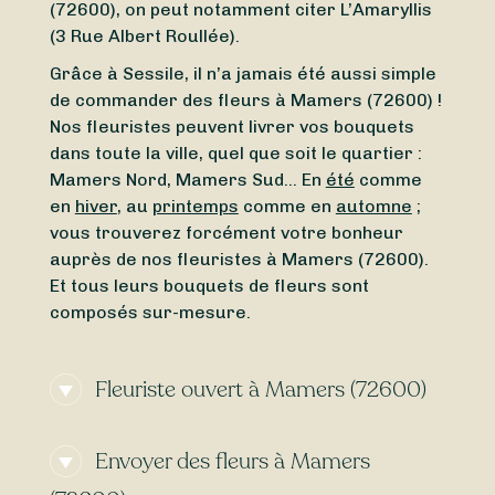
(72600), on peut notamment citer L’Amaryllis
(3 Rue Albert Roullée).
Grâce à Sessile, il n’a jamais été aussi simple
de commander des fleurs à Mamers (72600) !
Nos fleuristes peuvent livrer vos bouquets
dans toute la ville, quel que soit le quartier :
Mamers Nord, Mamers Sud… En
été
comme
en
hiver
, au
printemps
comme en
automne
;
vous trouverez forcément votre bonheur
auprès de nos fleuristes à Mamers (72600).
Et tous leurs bouquets de fleurs sont
composés sur-mesure.
Fleuriste ouvert à Mamers (72600)
Vous avez besoin d’un
fleuriste ouvert
Envoyer des fleurs à Mamers
actuellement
à proximité de Mamers (72600)
? Ou vous cherchez un
fleuriste ouvert