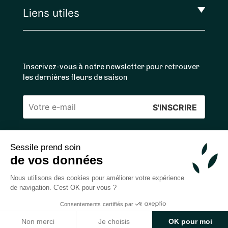
Liens utiles
Inscrivez-vous à notre newsletter pour retrouver
les dernières fleurs de saison
Veuillez
laisser
ce
Sessile prend soin
4.4
/5 ⭐ | 120 000+ bouquets livrés |
811
avis
champ
de vos données
Achats 100% sécurisés
vide.
Nous utilisons des cookies pour améliorer votre expérience
de navigation. C'est OK pour vous ?
Consentements certifiés par
2026 — © Sessile SAS
Non merci
Je choisis
OK pour moi