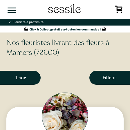
Skip
to
content
Fleuriste à proximité
Click & Collect gratuit sur toutes les commandes !
Nos fleuristes livrant des fleurs à
Mamers (72600)
Trier
Filtrer