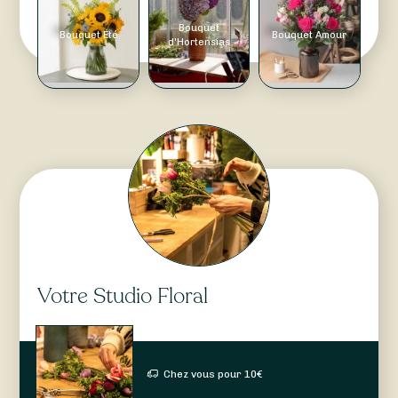
Bouquet
Bouquet Été
Bouquet Amour
d'Hortensias
Votre Studio Floral
Chez vous pour
10
€