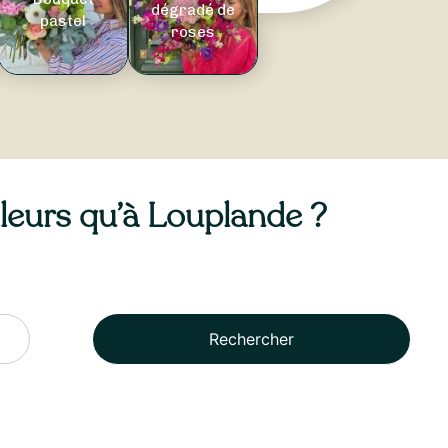
dégradé de
pastel
roses
illeurs qu’à Louplande ?
Rechercher