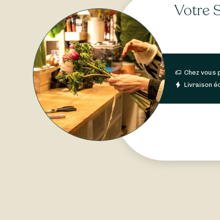
Votre S
Chez vous 
Livraison éc