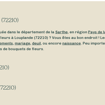
 (72210)
uée dans le département de la
Sarthe
, en région
Pays de l
fleurs à Louplande (72210) ? Vous êtes au bon endroit ! Les
ements
,
mariage
,
deuil
, ou encore
naissance
. Peu importe
s de bouquets de fleurs.
210)
proximité de Louplande (72210) ? Ou bien un
fleuriste ouv
ver facilement un fleuriste ouvert autour de vous. Que vo
(72210)
e (72210) ? Certains de nos fleuristes vous permettent 