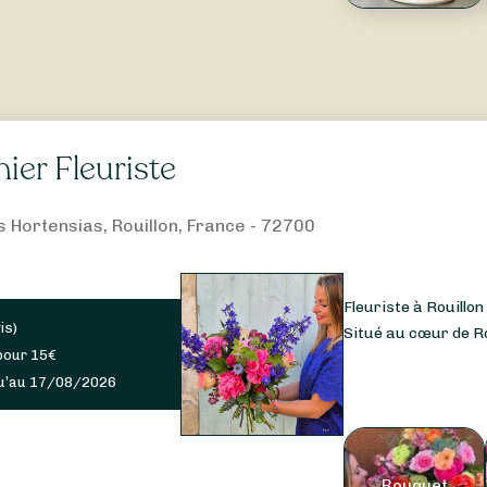
ier Fleuriste
s Hortensias, Rouillon, France - 72700
Fleuriste à Rouillo
is
)
Situé au cœur de Rou
pour
15
€
u’au 17/08/2026
Bouquet