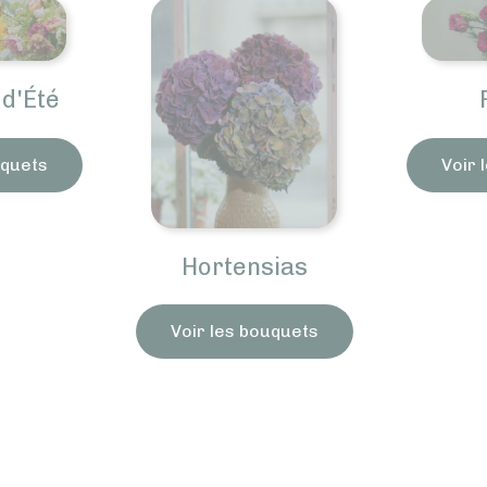
d'Été
uquets
Voir 
Hortensias
Voir les bouquets