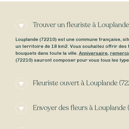
Trouver un fleuriste à Louplande
Louplande (72210) est une commune française, sit
un territoire de 18 km2. Vous souhaitez offrir des 
bouquets dans toute la ville.
Anniversaire
,
remerci
(72210) sauront composer pour vous tous les type
Fleuriste ouvert à Louplande (72
Vous cherchez un
fleuriste ouvert actuellement
à 
le jour de la semaine, Sessile vous permet de trou
Envoyer des fleurs à Louplande 
fleuriste ouvert le dimanche
, laissez-vous guider.
Besoin d’une
livraison de fleurs express
à Loupland