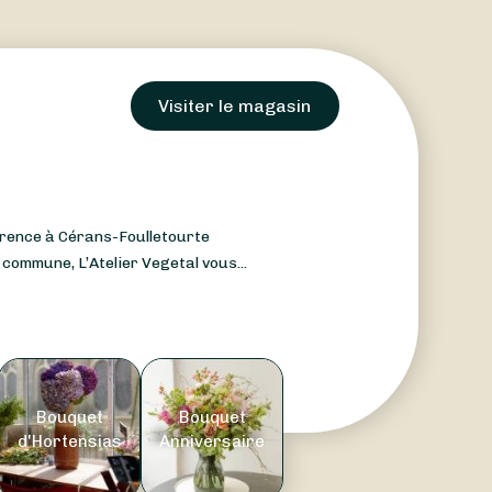
Visiter le magasin
érence à Cérans-Foulletourte
 commune, L’Atelier Vegetal vous...
Bouquet
Bouquet
d'Hortensias
Anniversaire