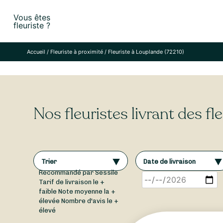
Skip
Vous êtes
to
fleuriste ?
content
Accueil
/
Fleuriste à proximité
/
Fleuriste à Louplande (72210)
Nos fleuristes livrant des f
Trier
Date de livraison
Recommandé par Sessile
Tarif de livraison le +
faible
Note moyenne la +
élevée
Nombre d'avis le +
élevé