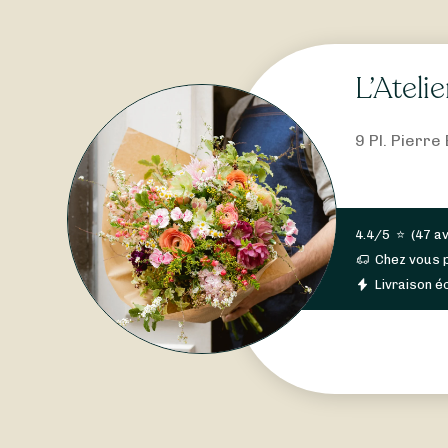
L’Ateli
9 Pl. Pierr
4.4/5
⭐
(
47 av
Chez vous 
Livraison éc