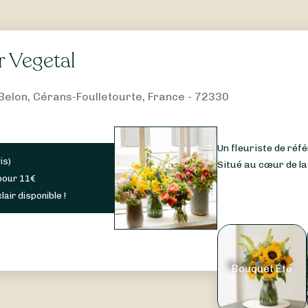
er Vegetal
e Belon, Cérans-Foulletourte, France - 72330
Un fleuriste de réf
is
)
Situé au cœur de la
pour
11
€
lair disponible !
Bouquet Été