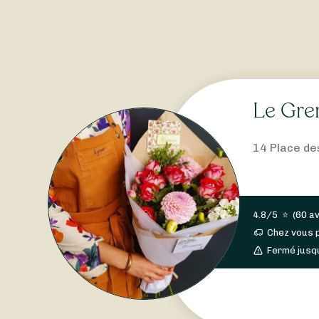
Le Gren
14 Place de
4.8/5
⭐
(
60 av
Chez vous 
Fermé jusq