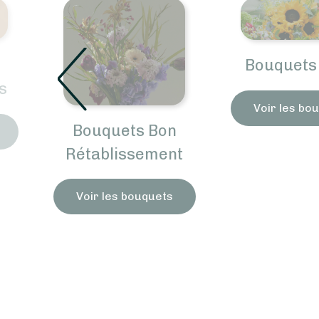
Bouquets 
s
Voir les bo
Bouquets Bon
Rétablissement
Voir les bouquets