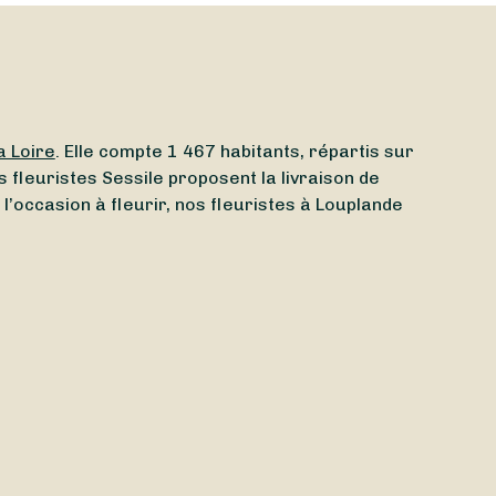
a Loire
. Elle compte 1 467 habitants, répartis sur
 fleuristes Sessile proposent la livraison de
 l’occasion à fleurir, nos fleuristes à Louplande
ert aujourd’hui
à Louplande (72210) ? Quel que soit
us ayez besoin d’un
fleuriste ouvert le lundi
ou d’un
de recevoir vos bouquets
demain
ou même