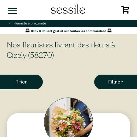
Skip
to
content
Fleuriste à proximité
Click & Collect gratuit sur toutes les commandes !
Nos fleuristes livrant des fleurs à
Cizely (58270)
Trier
Filtrer