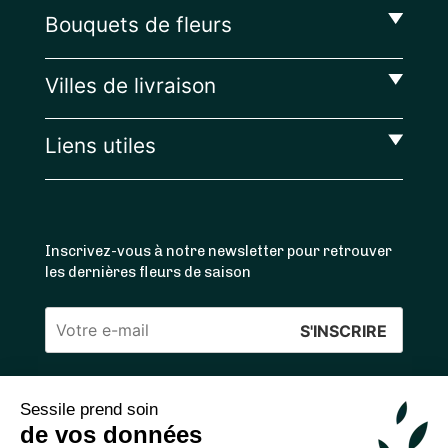
Bouquets de fleurs
Villes de livraison
Liens utiles
Inscrivez-vous à notre newsletter pour retrouver
les dernières fleurs de saison
Veuillez
laisser
ce
Sessile prend soin
4.4
/5 ⭐ | 120 000+ bouquets livrés |
811
avis
champ
de vos données
Achats 100% sécurisés
vide.