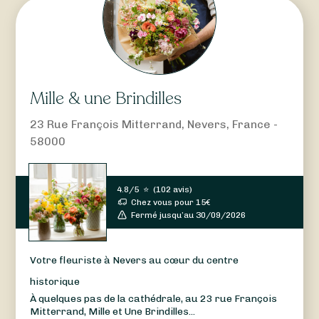
Mille & une Brindilles
23 Rue François Mitterrand, Nevers, France -
58000
4.8/5
⭐
(
102 avis
)
Chez vous pour
15
€
Fermé jusqu’au 30/09/2026
Votre fleuriste à Nevers au cœur du centre
historique
À quelques pas de la cathédrale, au 23 rue François
Mitterrand, Mille et Une Brindilles...