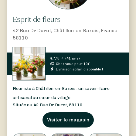
Esprit de fleurs
42 Rue Dr Duret, Châtillon-en-Bazois, France -
58110
4.7/5
⭐
(
41 avis
)
Chez vous pour
10
€
Livraison éclair disponible !
Fleuriste à Châtillon-en-Bazois : un savoir-faire
artisanal au cœur du village
Située au 42 Rue Dr Duret, 58110...
Visiter le magasin