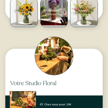
Bouquet
Bouquet
Bouquet Été
d'Hortensias
Anniversaire
Votre Studio Floral
Chez vous pour
10
€