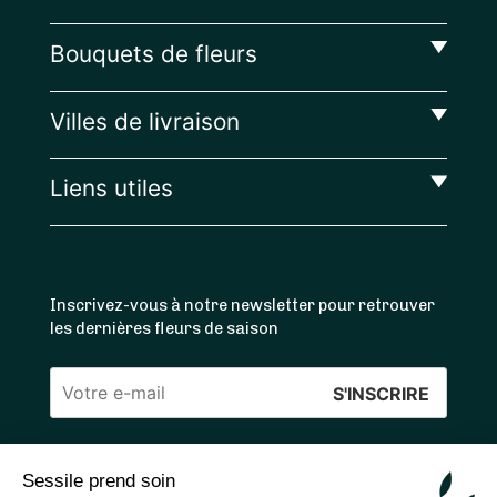
Bouquets de fleurs
Villes de livraison
Liens utiles
Inscrivez-vous à notre newsletter pour retrouver
les dernières fleurs de saison
Veuillez
laisser
ce
Sessile prend soin
4.4
/5 ⭐ | 120 000+ bouquets livrés |
811
avis