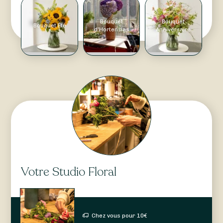
Bouquet
Bouquet
Bouquet Été
d'Hortensias
Anniversaire
Votre Studio Floral
Chez vous pour
10
€