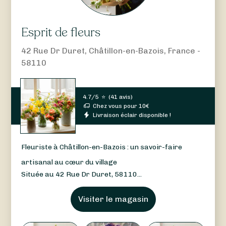
Esprit de fleurs
42 Rue Dr Duret, Châtillon-en-Bazois, France -
58110
4.7/5
⭐
(
41 avis
)
Chez vous pour
10
€
Livraison éclair disponible !
Fleuriste à Châtillon-en-Bazois : un savoir-faire
artisanal au cœur du village
Située au 42 Rue Dr Duret, 58110...
Visiter le magasin