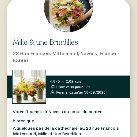
Mille & une Brindilles
23 Rue François Mitterrand, Nevers, France -
58000
4.8/5
⭐
(
102 avis
)
Chez vous pour
15
€
Fermé jusqu’au 30/09/2026
Votre fleuriste à Nevers au cœur du centre
historique
À quelques pas de la cathédrale, au 23 rue François
Mitterrand, Mille et Une Brindilles...