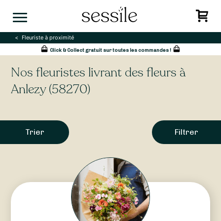
Skip
to
content
Fleuriste à proximité
Click & Collect gratuit sur toutes les commandes !
Nos fleuristes livrant des fleurs à
Anlezy (58270)
Trier
Filtrer