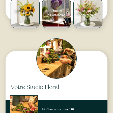
Bouquet
Bouquet
Bouquet Été
d'Hortensias
Anniversaire
Votre Studio Floral
Chez vous pour
10
€