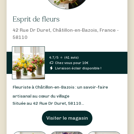
Esprit de fleurs
42 Rue Dr Duret, Châtillon-en-Bazois, France -
58110
4.7/5
⭐
(
41 avis
)
Chez vous pour
10
€
Livraison éclair disponible !
Fleuriste à Châtillon-en-Bazois : un savoir-faire
artisanal au cœur du village
Située au 42 Rue Dr Duret, 58110...
Visiter le magasin