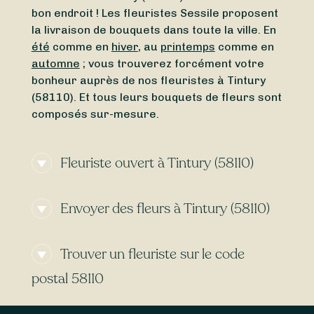
bon endroit ! Les fleuristes Sessile proposent
la livraison de bouquets dans toute la ville. En
été
comme en
hiver
, au
printemps
comme en
automne
; vous trouverez forcément votre
bonheur auprès de nos fleuristes à Tintury
(58110). Et tous leurs bouquets de fleurs sont
composés sur-mesure.
Fleuriste ouvert à Tintury (58110)
Besoin d’un
fleuriste ouvert actuellement
à
Envoyer des fleurs à Tintury (58110)
proximité de Tintury (58110) ? À la recherche
d’un
fleuriste ouvert aujourd’hui
à Tintury
Besoin d’une
livraison de fleurs express
à
(58110) ? Peu importe le jour et l’heure,
Trouver un fleuriste sur le code
Tintury (58110) ? Certains de nos fleuristes
trouvez en toute simplicité un fleuriste ouvert
vous permettent de recevoir vos bouquets
autour de vous. Que vous cherchiez un
postal 58110
demain
ou même
aujourd’hui
, selon l’heure de
fleuriste ouvert le dimanche
ou bien un
votre commande. Avec Sessile, trouvez des
Les fleuristes référencés ci-dessus sont en
fleuriste ouvert le lundi
, Sessile est là pour