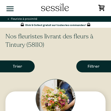
Skip
to
content
Fleuriste à proximité
Click & Collect gratuit sur toutes les commandes !
Nos fleuristes livrant des fleurs à
Tintury (58110)
Trier
Filtrer