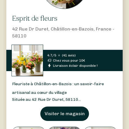
Esprit de fleurs
42 Rue Dr Duret, Châtillon-en-Bazois, France -
58110
4.7/5
⭐
(
41 avis
)
Chez vous pour
10
€
Livraison éclair disponible !
Fleuriste à Châtillon-en-Bazois : un savoir-faire
artisanal au cœur du village
Située au 42 Rue Dr Duret, 58110...
Visiter le magasin