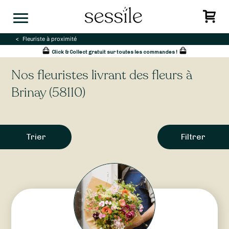
Skip
to
content
Fleuriste à proximité
Click & Collect gratuit sur toutes les commandes !
Nos fleuristes livrant des fleurs à
Brinay (58110)
Trier
Filtrer