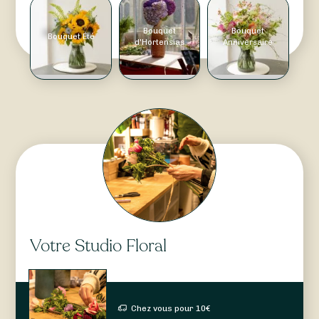
Bouquet
Bouquet
Bouquet Été
d'Hortensias
Anniversaire
Votre Studio Floral
Chez vous pour
10
€