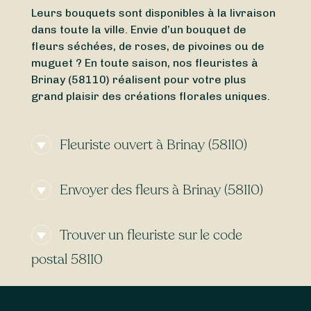
Leurs bouquets sont disponibles à la livraison
dans toute la ville. Envie d’un bouquet de
fleurs séchées, de roses, de pivoines ou de
muguet ? En toute saison, nos fleuristes à
Brinay (58110) réalisent pour votre plus
grand plaisir des créations florales uniques.
Fleuriste ouvert à Brinay (58110)
Vous cherchez un
fleuriste ouvert aujourd’hui
Envoyer des fleurs à Brinay (58110)
à Brinay (58110) ou un
fleuriste ouvert en ce
moment
à proximité ? Grâce à Sessile,
Besoin d’une
livraison de fleurs express
à
trouvez en quelques clics un fleuriste ouvert
Trouver un fleuriste sur le code
Brinay (58110) ? Certains de nos fleuristes
autour de Brinay (58110), même le
dimanche
vous permettent de recevoir vos bouquets
et le
lundi
.
postal 58110
demain
ou même
aujourd’hui
, selon l’heure de
votre commande. Avec Sessile, trouvez des
Les fleuristes référencés ci-dessus sont en
fleuristes
livrant 7j/7
, même le
dimanche
et
mesure de livrer l’intégralité des communes