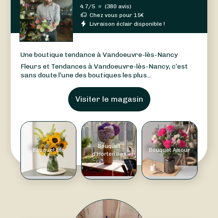
4.7/5
⭐
(
380 avis
)
Chez vous pour
15
€
Livraison éclair disponible !
Une boutique tendance à Vandoeuvre-lès-Nancy
Fleurs et Tendances à Vandoeuvre-lès-Nancy, c’est
sans doute l’une des boutiques les plus...
Visiter le magasin
Bouquet
Bouquet Été
Bouquet Amour
d'Hortensias