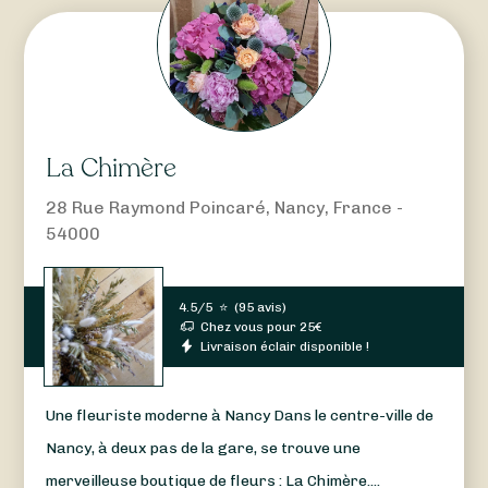
La Chimère
28 Rue Raymond Poincaré, Nancy, France -
54000
4.5/5
⭐
(
95 avis
)
Chez vous pour
25
€
Livraison éclair disponible !
Une fleuriste moderne à Nancy Dans le centre-ville de
Nancy, à deux pas de la gare, se trouve une
merveilleuse boutique de fleurs : La Chimère....