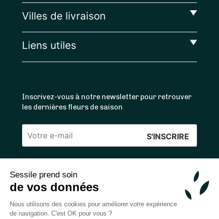
Villes de livraison
Liens utiles
Inscrivez-vous à notre newsletter pour retrouver
les dernières fleurs de saison
Veuillez
laisser
ce
Sessile prend soin
4.4
/5 ⭐ | 120 000+ bouquets livrés |
811
avis
champ
de vos données
Achats 100% sécurisés
vide.
Nous utilisons des cookies pour améliorer votre expérience
de navigation. C'est OK pour vous ?