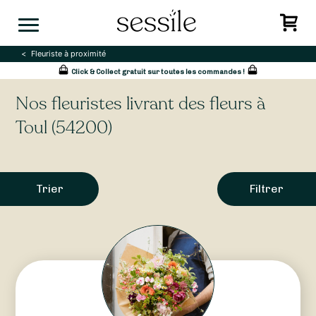
Skip
to
content
Fleuriste à proximité
Click & Collect gratuit sur toutes les commandes !
Nos fleuristes livrant des fleurs à
Toul (54200)
Trier
Filtrer