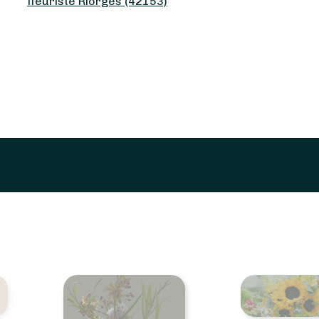
fleuriste Riorges (42153)