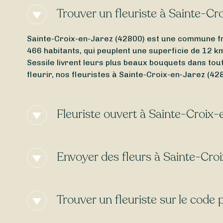
Trouver un fleuriste à Sainte-C
Sainte-Croix-en-Jarez (42800) est une commune fr
466 habitants, qui peuplent une superficie de 12 km
Sessile livrent leurs plus beaux bouquets dans toute
fleurir, nos fleuristes à Sainte-Croix-en-Jarez (4
Fleuriste ouvert à Sainte-Croix
Besoin d’un
fleuriste ouvert actuellement
à proximi
Jarez (42800) ? Peu importe le jour et l’heure, tro
Envoyer des fleurs à Sainte-Cro
dimanche
ou bien un
fleuriste ouvert le lundi
, Sessi
Vous cherchez une
livraison de fleurs express
à Sa
demain
ou à la date qui vous convient. Certains de
Trouver un fleuriste sur le code
livraison est
gratuite
dans certains cas !