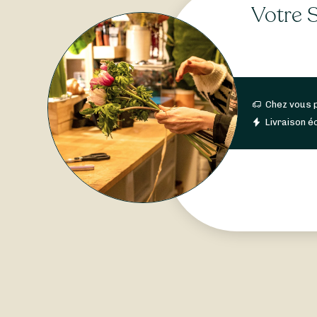
Votre S
Chez vous 
Livraison éc