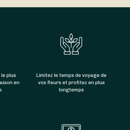
00. Grâce à eux, vous pouvez donc aussi faire
nt-Romain-en-Jarez
,
Tartaras
,
Dargoire
et
 le plus
Limitez le temps de voyage de
raison en
vos fleurs et profitez en plus
s
longtemps