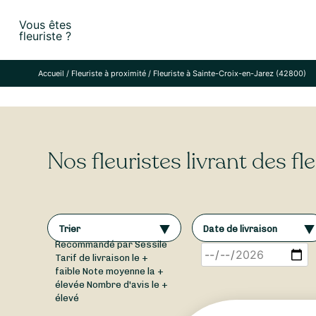
Skip
Vous êtes
to
fleuriste ?
content
Accueil
/
Fleuriste à proximité
/
Fleuriste à Sainte-Croix-en-Jarez (42800)
Nos fleuristes livrant des f
Trier
Date de livraison
Recommandé par Sessile
Tarif de livraison le +
faible
Note moyenne la +
élevée
Nombre d'avis le +
élevé