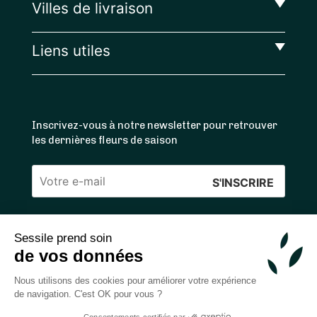
Villes de livraison
Liens utiles
Inscrivez-vous à notre newsletter pour retrouver
les dernières fleurs de saison
Veuillez
laisser
ce
Sessile prend soin
4.4
/5 ⭐ | 120 000+ bouquets livrés |
811
avis
champ
de vos données
Achats 100% sécurisés
vide.
Nous utilisons des cookies pour améliorer votre expérience
de navigation. C'est OK pour vous ?
Consentements certifiés par