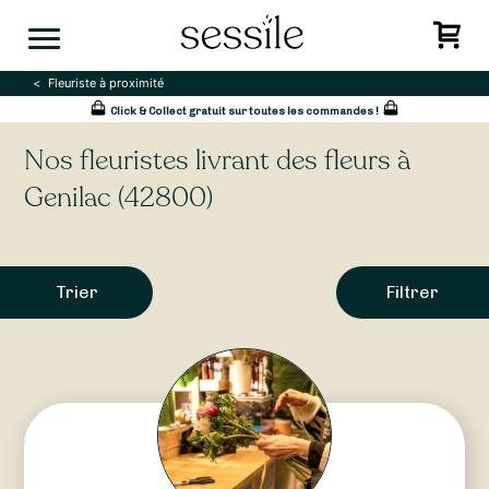
Skip
to
content
Fleuriste à proximité
Click & Collect gratuit sur toutes les commandes !
Nos fleuristes livrant des fleurs à
Genilac (42800)
Trier
Filtrer