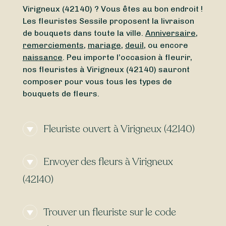
Virigneux (42140) ? Vous êtes au bon endroit !
Les fleuristes Sessile proposent la livraison
de bouquets dans toute la ville.
Anniversaire
,
remerciements
,
mariage
,
deuil
, ou encore
naissance
. Peu importe l’occasion à fleurir,
nos fleuristes à Virigneux (42140) sauront
composer pour vous tous les types de
bouquets de fleurs.
Fleuriste ouvert à Virigneux (42140)
Besoin d’un
fleuriste ouvert actuellement
à
Envoyer des fleurs à Virigneux
proximité de Virigneux (42140) ? À la
recherche d’un
fleuriste ouvert aujourd’hui
à
(42140)
Virigneux (42140) ? Peu importe le jour et
l’heure, trouvez en toute simplicité un
Envie d’une
livraison de fleurs express
à
fleuriste ouvert autour de vous. Que vous
Trouver un fleuriste sur le code
Virigneux (42140) ? Avec Sessile, faites livrer
cherchiez un
fleuriste ouvert le dimanche
ou
vos bouquets dès
aujourd’hui
ou
demain
,