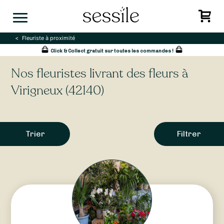
Skip
to
content
Fleuriste à proximité
Click & Collect gratuit sur toutes les commandes !
Nos fleuristes livrant des fleurs à
Virigneux (42140)
Trier
Filtrer