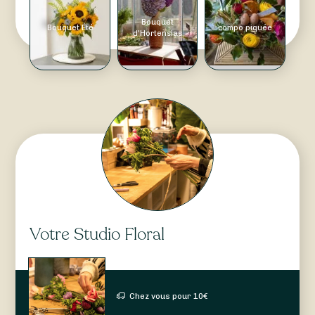
Bouquet
Bouquet Été
compo piquée
d'Hortensias
Votre Studio Floral
Chez vous pour
10
€