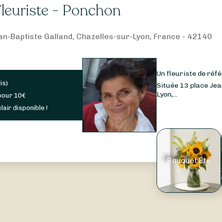
Fleuriste - Ponchon
an-Baptiste Galland, Chazelles-sur-Lyon, France - 42140
Un fleuriste de réf
is
)
Située 13 place Je
Lyon,...
pour
10
€
lair disponible !
Bouquet Été