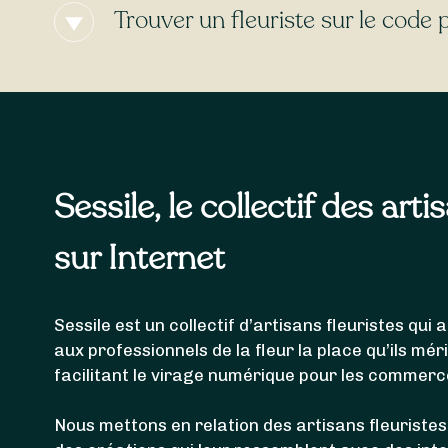
sélectionné et l’heure de votre commande. De nom
Trouver un fleuriste sur le code 
gratuite
!
Les fleuristes référencés ci-dessus sont en mesur
livrer votre bouquet de fleurs à
Chazelles-sur-Lyo
Sessile, le collectif des arti
sur Internet
Sessile est un collectif d’artisans fleuristes qu
aux professionnels de la fleur la place qu’ils mér
facilitant le virage numérique pour les commerc
Nous mettons en relation des artisans fleuristes