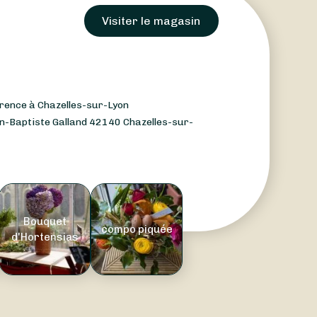
Visiter le magasin
érence à Chazelles-sur-Lyon
an-Baptiste Galland 42140 Chazelles-sur-
Bouquet
compo piquée
d'Hortensias