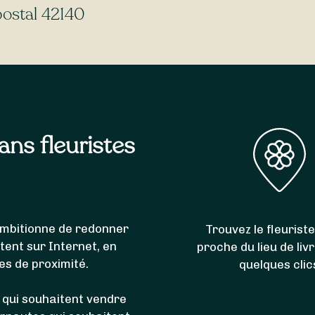
breux fleuristes
livrent 7j/7
, même le
dimanche
et les
jou
postal 42140
e de livrer l’intégralité des communes du code postal 421
n
,
Chevrières
,
Grammond
,
Marcenod
,
Fontanès
,
Maringes
,
sans fleuristes
i ambitionne de redonner
Trouvez le fleuriste
itent sur Internet, en
proche du lieu de liv
es de proximité.
quelques clic
 qui souhaitent vendre