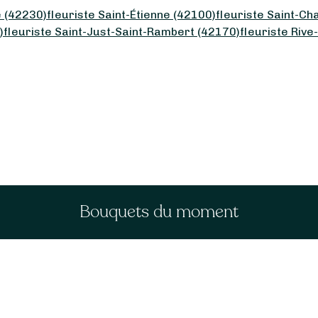
e (42230)
fleuriste Saint-Étienne (42100)
fleuriste Saint-C
)
fleuriste Saint-Just-Saint-Rambert (42170)
fleuriste Rive
Bouquets du moment