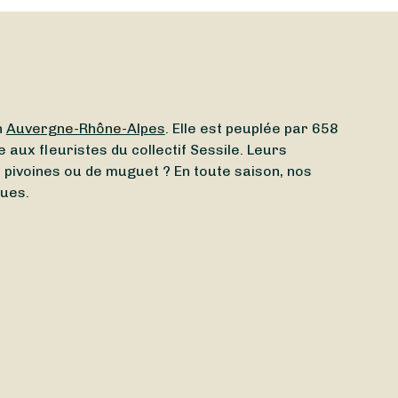
n
Auvergne-Rhône-Alpes
. Elle est peuplée par 658
 aux fleuristes du collectif Sessile. Leurs
de pivoines ou de muguet ? En toute saison, nos
ques.
leuriste ouvert aujourd’hui
à Saint-Denis-sur-Coise
 autour de vous. Que vous ayez besoin d’un
quets dès
aujourd’hui
ou
demain
, selon l’artisan