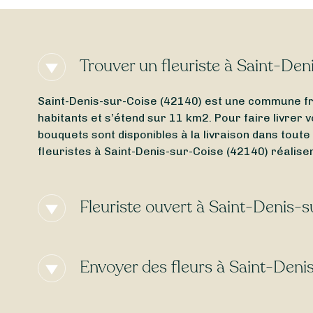
Trouver un fleuriste à Saint-Den
Saint-Denis-sur-Coise (42140) est une commune fr
habitants et s’étend sur 11 km2. Pour faire livrer v
bouquets sont disponibles à la livraison dans toute
fleuristes à Saint-Denis-sur-Coise (42140) réalisen
Fleuriste ouvert à Saint-Denis-s
Vous cherchez un
fleuriste ouvert actuellement
à 
(42140) ? Quel que soit le jour de la semaine, Ses
Envoyer des fleurs à Saint-Deni
fleuriste ouvert le lundi
ou d’un
fleuriste ouvert l
Envie d’une
livraison de fleurs express
à Saint-Deni