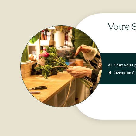
Votre S
Chez vous 
Livraison éc