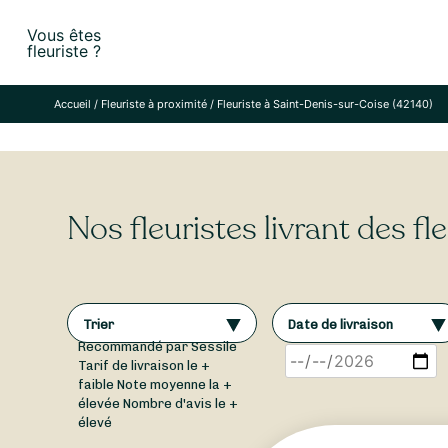
Skip
Vous êtes
to
fleuriste ?
content
Accueil
/
Fleuriste à proximité
/
Fleuriste à Saint-Denis-sur-Coise (42140)
Nos fleuristes livrant des f
Trier
Date de livraison
Recommandé par Sessile
Tarif de livraison le +
faible
Note moyenne la +
élevée
Nombre d'avis le +
élevé