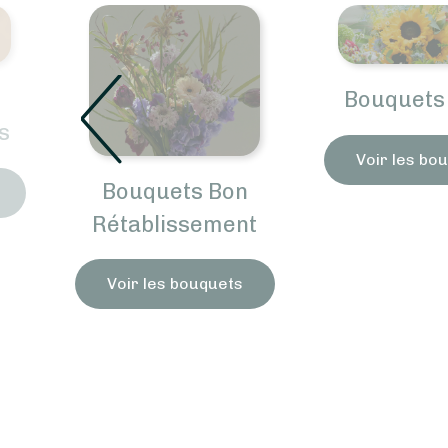
Bouquets 
s
Voir les bo
Bouquets Bon
Rétablissement
Voir les bouquets