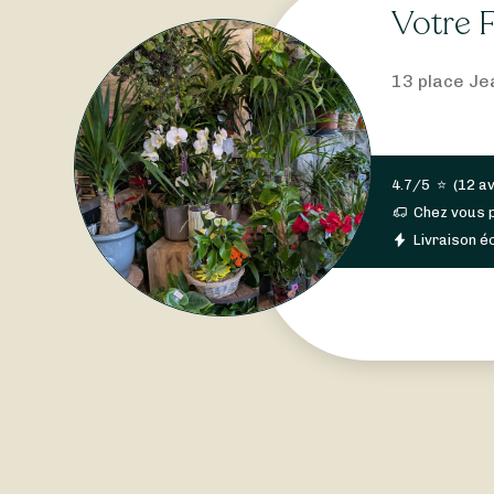
Votre 
13 place Je
4.7/5
⭐
(
12 av
Chez vous 
Livraison éc