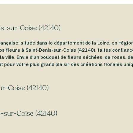
is-sur-Coise (42140)
ançaise, située dans le département de la
Loire
, en régio
os fleurs à Saint-Denis-sur-Coise (42140), faites confiance
 la ville. Envie d’un bouquet de fleurs séchées, de roses, 
t pour votre plus grand plaisir des créations florales uni
ur-Coise (42140)
proximité de Saint-Denis-sur-Coise (42140) ? Ou bien un
f
sile vous permet de trouver facilement un fleuriste ouvert
s-sur-Coise (42140)
e dimanche
, laissez-vous guider.
s-sur-Coise (42140) ? Avec Sessile, faites livrer vos bou