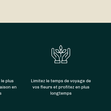
rs fériés
. Et bonne nouvelle : la livraison est parfois
40. Grâce à eux, vous pouvez donc aussi faire
Virigneux
,
Viricelles
,
La Gimond
et
Châtelus
.
 le plus
Limitez le temps de voyage de
raison en
vos fleurs et profitez en plus
s
longtemps