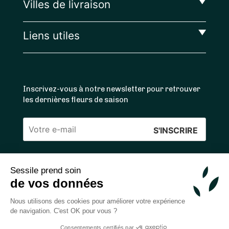
Villes de livraison
Liens utiles
Inscrivez-vous à notre newsletter pour retrouver
les dernières fleurs de saison
Veuillez
laisser
ce
Sessile prend soin
4.4
/5 ⭐ | 120 000+ bouquets livrés |
811
avis
champ
de vos données
Achats 100% sécurisés
vide.
Nous utilisons des cookies pour améliorer votre expérience
de navigation. C'est OK pour vous ?
Consentements certifiés par
2026 — © Sessile SAS