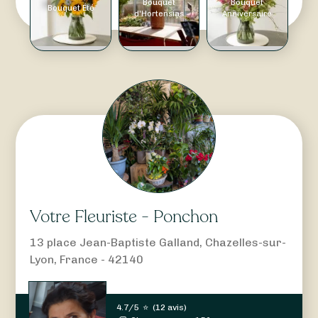
Bouquet
Bouquet
Bouquet Été
d'Hortensias
Anniversaire
Votre Fleuriste - Ponchon
13 place Jean-Baptiste Galland, Chazelles-sur-
Lyon, France - 42140
4.7/5
⭐
(
12 avis
)