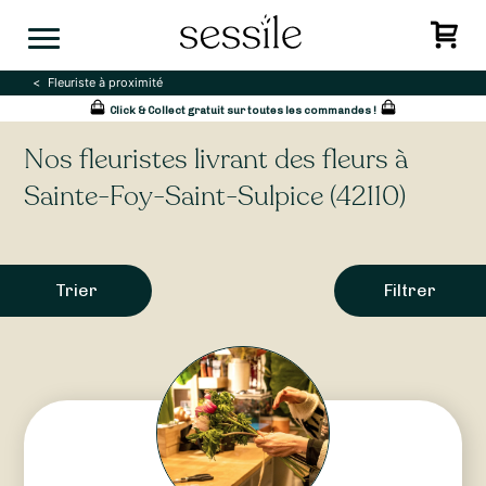
Skip
to
content
Fleuriste à proximité
Click & Collect gratuit sur toutes les commandes !
Nos fleuristes livrant des fleurs à
Sainte-Foy-Saint-Sulpice (42110)
Trier
Filtrer