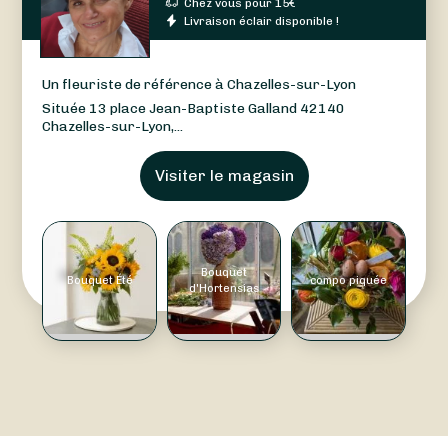
Chez vous pour
15
€
Livraison éclair disponible !
Un fleuriste de référence à Chazelles-sur-Lyon
Située 13 place Jean-Baptiste Galland 42140
Chazelles-sur-Lyon,...
Visiter le magasin
Bouquet
Bouquet Été
compo piquée
d'Hortensias