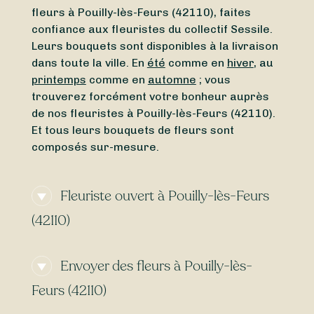
fleurs à Pouilly-lès-Feurs (42110), faites
confiance aux fleuristes du collectif Sessile.
Leurs bouquets sont disponibles à la livraison
dans toute la ville. En
été
comme en
hiver
, au
printemps
comme en
automne
; vous
trouverez forcément votre bonheur auprès
de nos fleuristes à Pouilly-lès-Feurs (42110).
Et tous leurs bouquets de fleurs sont
composés sur-mesure.
Fleuriste ouvert à Pouilly-lès-Feurs
(42110)
Vous cherchez un
fleuriste ouvert aujourd’hui
Envoyer des fleurs à Pouilly-lès-
à Pouilly-lès-Feurs (42110) ou un
fleuriste
ouvert en ce moment
à proximité ? Grâce à
Feurs (42110)
Sessile, trouvez en quelques clics un fleuriste