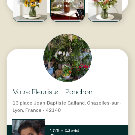
Bouquet
Bouquet
Bouquet Été
d'Hortensias
Anniversaire
Votre Fleuriste - Ponchon
13 place Jean-Baptiste Galland, Chazelles-sur-
Lyon, France - 42140
4.7/5
⭐
(
12 avis
)