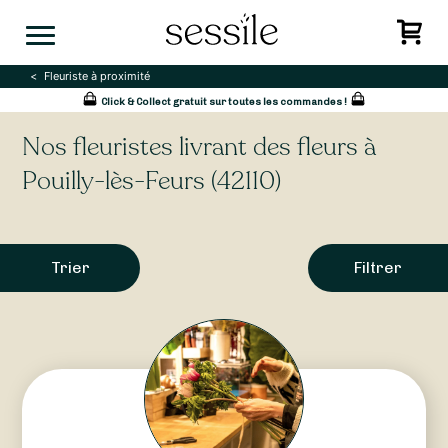
Skip
to
content
Fleuriste à proximité
Click & Collect gratuit sur toutes les commandes !
Nos fleuristes livrant des fleurs à
Pouilly-lès-Feurs (42110)
Trier
Filtrer