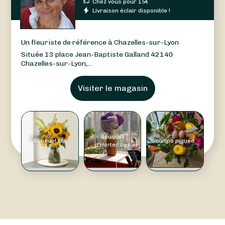
Chez vous pour
15
€
Livraison éclair disponible !
Un fleuriste de référence à Chazelles-sur-Lyon
Située 13 place Jean-Baptiste Galland 42140
Chazelles-sur-Lyon,...
Visiter le magasin
Bouquet
Bouquet Été
compo piquée
d'Hortensias