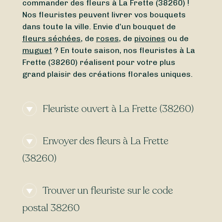
commander des fleurs à La Frette (38260) !
Nos fleuristes peuvent livrer vos bouquets
dans toute la ville. Envie d’un bouquet de
fleurs séchées
, de
roses
, de
pivoines
ou de
muguet
? En toute saison, nos fleuristes à La
Frette (38260) réalisent pour votre plus
grand plaisir des créations florales uniques.
Fleuriste ouvert à La Frette (38260)
Vous cherchez un
fleuriste ouvert
Envoyer des fleurs à La Frette
actuellement
à proximité de La Frette (38260)
? Ou bien un
fleuriste ouvert aujourd’hui
à La
(38260)
Frette (38260) ? Quel que soit le jour de la
semaine, Sessile vous permet de trouver
Certains fleuristes à La Frette (38260)
facilement un fleuriste ouvert autour de
Trouver un fleuriste sur le code
proposent la
livraison express
, vous
vous. Que vous ayez besoin d’un
fleuriste
permettant de recevoir vos bouquets de
postal 38260
ouvert le lundi
ou d’un
fleuriste ouvert le
fleurs le
lendemain
voire le
jour-même
. Avec