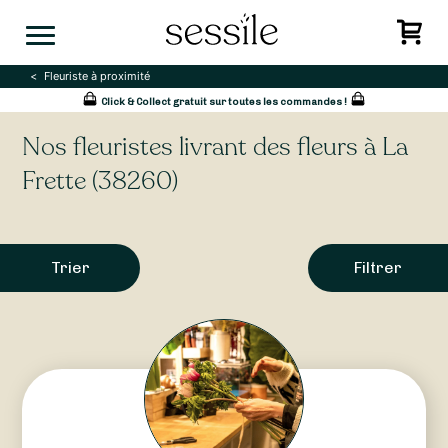
Skip
to
content
Fleuriste à proximité
Click & Collect gratuit sur toutes les commandes !
Nos fleuristes livrant des fleurs à La
Frette (38260)
Trier
Filtrer