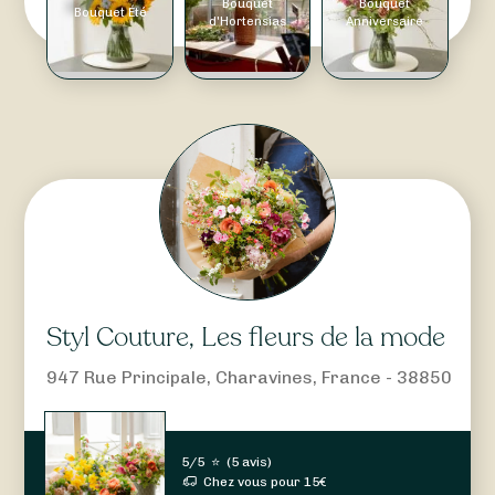
Bouquet
Bouquet
Bouquet Été
d'Hortensias
Anniversaire
Styl Couture, Les fleurs de la mode
947 Rue Principale, Charavines, France - 38850
5/5
⭐
(
5 avis
)
Chez vous pour
15
€