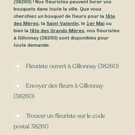
(38260) ! Nos fleuristes peuvent livrer vos
bouquets dans toute la ville. Que vous
cherchiez un bouquet de fleurs pour la
fête
des Mères
, la
Saint-Valentin
, le
1er Mai
ou
bien la
fête des Grands-Mères
, nos fleuristes
à Gillonnay (38260) sont disponibles pour
toute demande.
Fleuriste ouvert à Gillonnay (38260)
Besoin d’un
fleuriste ouvert actuellement
à
Envoyer des fleurs à Gillonnay
proximité de Gillonnay (38260) ? À la
recherche d’un
fleuriste ouvert aujourd’hui
à
(38260)
Gillonnay (38260) ? Peu importe le jour et
l’heure, trouvez en toute simplicité un
Certains fleuristes à Gillonnay (38260)
fleuriste ouvert autour de vous. Que vous
Trouver un fleuriste sur le code
proposent la
livraison express
, vous
cherchiez un
fleuriste ouvert le dimanche
ou
permettant de recevoir vos bouquets de
postal 38260
bien un
fleuriste ouvert le lundi
, Sessile est là
fleurs le
lendemain
voire le
jour-même
. Avec