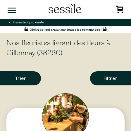
Skip
to
content
Fleuriste à proximité
Click & Collect gratuit sur toutes les commandes !
Nos fleuristes livrant des fleurs à
Gillonnay (38260)
Trier
Filtrer