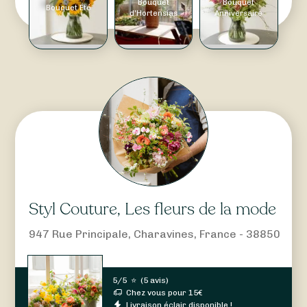
Bouquet
Bouquet
Bouquet Été
d'Hortensias
Anniversaire
Styl Couture, Les fleurs de la mode
947 Rue Principale, Charavines, France - 38850
5/5
⭐
(
5 avis
)
Chez vous pour
15
€
Livraison éclair disponible !