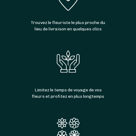
Mercurol-Veaunes
,
Beaumont-Monteux
,
Chantemerle-les-Blés
,
Chanos-Curson
,
Larnage
,
Granges-les-Beaumont
,
Érôme
,
Trouvez le fleuriste le plus proche du
Serves-sur-Rhône
,
Crozes-Hermitage
et
lieu de livraison en quelques clics
Gervans
.
Limitez le temps de voyage de vos
fleurs et profitez en plus longtemps