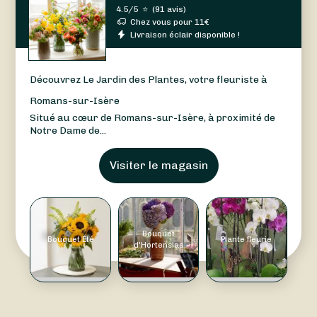
4.5/5
⭐
(
91 avis
)
Chez vous pour
11
€
Livraison éclair disponible !
Découvrez Le Jardin des Plantes, votre fleuriste à
Romans-sur-Isère
Situé au cœur de Romans-sur-Isère, à proximité de
Notre Dame de...
Visiter le magasin
Bouquet
Bouquet Été
Plante fleurie
d'Hortensias