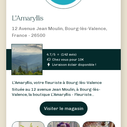
L'Amaryllis
12 Avenue Jean Moulin, Bourg-lès-Valence,
France - 26500
4.7/5
⭐
(
142 avis
)
Chez vous pour
10
€
Livraison éclair disponible !
L’Amaryllis, votre fleuriste à Bourg-lès-Valence
Située au 12 avenue Jean Moulin, à Bourg-lès-
Valence, la boutique L’Amaryllis - Fleuriste...
Visiter le magasin