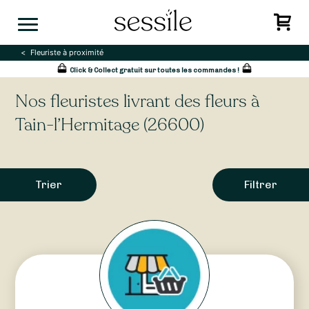
Skip
to
content
Fleuriste à proximité
Click & Collect gratuit sur toutes les commandes !
Nos fleuristes livrant des fleurs à
Tain-l’Hermitage (26600)
Trier
Filtrer