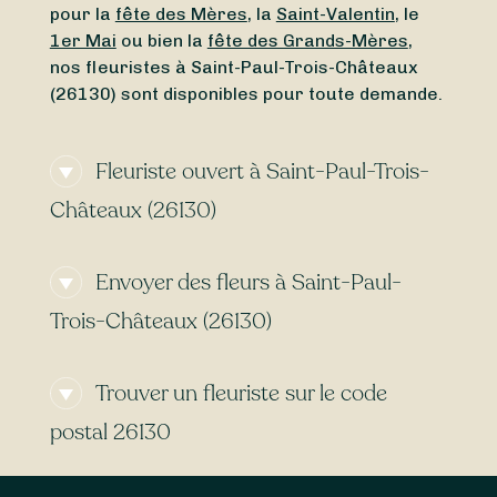
pour la
fête des Mères
, la
Saint-Valentin
, le
1er Mai
ou bien la
fête des Grands-Mères
,
nos fleuristes à Saint-Paul-Trois-Châteaux
(26130) sont disponibles pour toute demande.
Fleuriste ouvert à Saint-Paul-Trois-
Châteaux (26130)
Besoin d’un
fleuriste ouvert actuellement
à
Envoyer des fleurs à Saint-Paul-
proximité de Saint-Paul-Trois-Châteaux
(26130) ? À la recherche d’un
fleuriste ouvert
Trois-Châteaux (26130)
aujourd’hui
à Saint-Paul-Trois-Châteaux
(26130) ? Peu importe le jour et l’heure,
Certains fleuristes à Saint-Paul-Trois-
trouvez en toute simplicité un fleuriste ouvert
Trouver un fleuriste sur le code
Châteaux (26130) proposent la
livraison
autour de vous. Que vous cherchiez un
express
, vous permettant de recevoir vos
postal 26130
fleuriste ouvert le dimanche
ou bien un
bouquets de fleurs le
lendemain
voire le
jour-
fleuriste ouvert le lundi
, Sessile est là pour
même
. Avec Sessile, trouvez facilement des
Les fleuristes référencés ci-dessus sont en
vous aider.