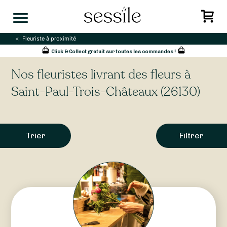
Skip
to
content
Fleuriste à proximité
Click & Collect gratuit sur toutes les commandes !
Nos fleuristes livrant des fleurs à
Saint-Paul-Trois-Châteaux (26130)
Trier
Filtrer