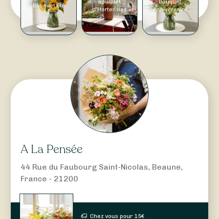
Bouquet
Bouquet
Bouquet Été
d'Hortensias
Anniversaire
A La Pensée
44 Rue du Faubourg Saint-Nicolas, Beaune,
France - 21200
Chez vous pour
15
€