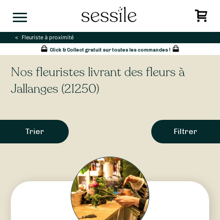
Skip
to
content
Fleuriste à proximité
Click & Collect gratuit sur toutes les commandes !
Nos fleuristes livrant des fleurs à
Jallanges (21250)
Trier
Filtrer