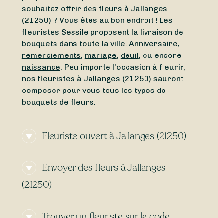
souhaitez offrir des fleurs à Jallanges
(21250) ? Vous êtes au bon endroit ! Les
fleuristes Sessile proposent la livraison de
bouquets dans toute la ville.
Anniversaire
,
remerciements
,
mariage
,
deuil
, ou encore
naissance
. Peu importe l’occasion à fleurir,
nos fleuristes à Jallanges (21250) sauront
composer pour vous tous les types de
bouquets de fleurs.
Fleuriste ouvert à Jallanges (21250)
Besoin d’un
fleuriste ouvert actuellement
à
Envoyer des fleurs à Jallanges
proximité de Jallanges (21250) ? À la
recherche d’un
fleuriste ouvert aujourd’hui
à
(21250)
Jallanges (21250) ? Peu importe le jour et
l’heure, trouvez en toute simplicité un
Envie d’une
livraison de fleurs express
à
fleuriste ouvert autour de vous. Que vous
Trouver un fleuriste sur le code
Jallanges (21250) ? Avec Sessile, faites livrer