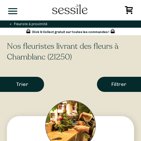
Skip
to
content
Fleuriste à proximité
Click & Collect gratuit sur toutes les commandes !
Nos fleuristes livrant des fleurs à
Chamblanc (21250)
Trier
Filtrer