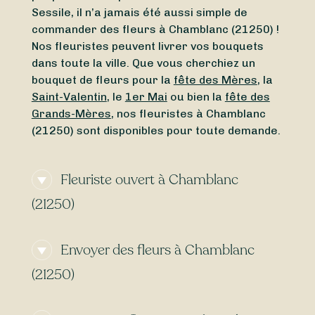
Sessile, il n’a jamais été aussi simple de
commander des fleurs à Chamblanc (21250) !
Nos fleuristes peuvent livrer vos bouquets
dans toute la ville. Que vous cherchiez un
bouquet de fleurs pour la
fête des Mères
, la
Saint-Valentin
, le
1er Mai
ou bien la
fête des
Grands-Mères
, nos fleuristes à Chamblanc
(21250) sont disponibles pour toute demande.
Fleuriste ouvert à Chamblanc
(21250)
Vous cherchez un
fleuriste ouvert
Envoyer des fleurs à Chamblanc
actuellement
à proximité de Chamblanc
(21250) ? Ou bien un
fleuriste ouvert
(21250)
aujourd’hui
à Chamblanc (21250) ? Quel que
soit le jour de la semaine, Sessile vous
Certains fleuristes à Chamblanc (21250)