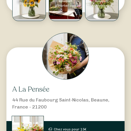
Bouquet
Bouquet
Bouquet Été
d'Hortensias
Anniversaire
A La Pensée
44 Rue du Faubourg Saint-Nicolas, Beaune,
France - 21200
Chez vous pour
15
€