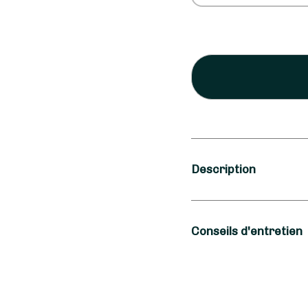
Description
Saison
Conseils d'entretien
Automne, Printem
Type de fleurs
On ne le dira jamais 
Champêtres, Fleu
d'eau total pour de l'