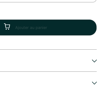
Ajouter au panier
ps, Été
assez, une recoupe en biseau et un changement
rs fraîches
eau bien fraîche tous les deux jours.