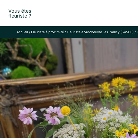
Skip
Vous êtes
to
fleuriste ?
content
Accueil
/
Fleuriste à proximité
/
Fleuriste à Vandœuvre-lès-Nancy (54500)
/