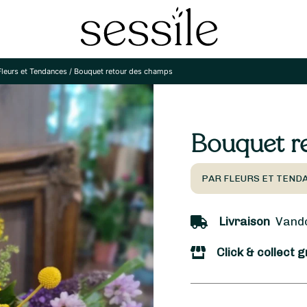
Fleurs et Tendances
/
Bouquet retour des champs
Bouquet r
PAR FLEURS ET TEND
Livraison
Vandœu
Click & collect g