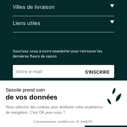
Villes de livraison
Liens utiles
Inscrivez-vous à notre newsletter pour retrouver les
dernières fleurs de saison
Veuillez
laisser
Sessile prend soin
ce
4.4
/5 ⭐ | 120 000+ bouquets livrés |
811
avis
de vos données
champ
Achats 100% sécurisés
vide.
Nous utilisons des cookies pour améliorer votre expérience
de navigation. C'est OK pour vous ?
Consentements certifiés par
2026 — © Sessile SAS
Ajouter au panier