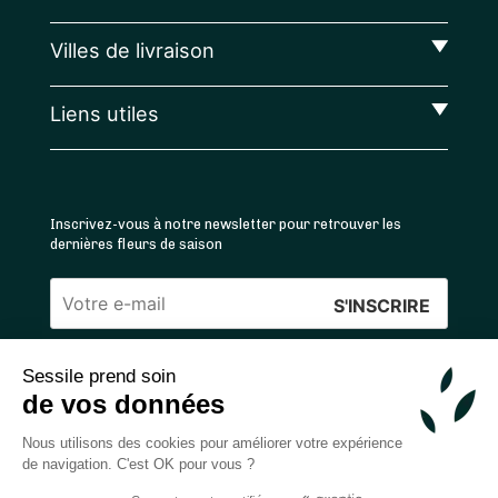
Villes de livraison
Liens utiles
Inscrivez-vous à notre newsletter pour retrouver les
dernières fleurs de saison
Veuillez
laisser
Sessile prend soin
ce
4.4
/5 ⭐ | 120 000+ bouquets livrés |
811
avis
de vos données
champ
Achats 100% sécurisés
vide.
Nous utilisons des cookies pour améliorer votre expérience
de navigation. C'est OK pour vous ?