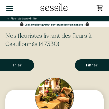
Skip
to
content
Fleuriste à proximité
Click & Collect gratuit sur toutes les commandes !
Nos fleuristes livrant des fleurs à
Castillonnès (47330)
Trier
Filtrer