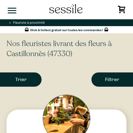
Skip
to
content
Fleuriste à proximité
Click & Collect gratuit sur toutes les commandes !
Nos fleuristes livrant des fleurs à
Castillonnès (47330)
Trier
Filtrer