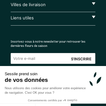
Villes de livraison
Liens utiles
Inscrivez-vous à notre newsletter pour retrouver les
dernières fleurs de saison
Veuillez
laisser
Sessile prend soin
ce
4.4
/5 ⭐ | 120 000+ bouquets livrés |
811
avis
de vos données
champ
Achats 100% sécurisés
vide.
Nous utilisons des cookies pour améliorer votre expérience
de navigation. C'est OK pour vous ?
Consentements certifiés par
2026 — © Sessile SAS
Ajouter au panier