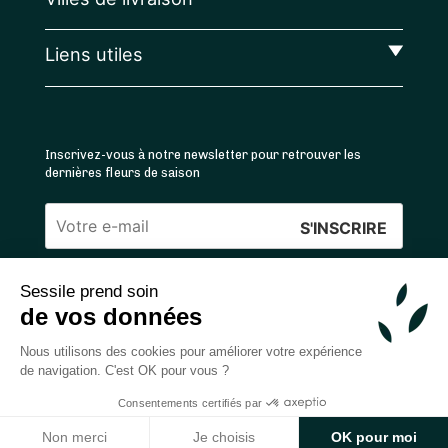
Liens utiles
Inscrivez-vous à notre newsletter pour retrouver les
dernières fleurs de saison
Veuillez
laisser
Sessile prend soin
ce
4.4
/5 ⭐ | 120 000+ bouquets livrés |
811
avis
de vos données
champ
Achats 100% sécurisés
vide.
Nous utilisons des cookies pour améliorer votre expérience
de navigation. C'est OK pour vous ?
Consentements certifiés par
2026 — © Sessile SAS
Ajouter au panier
Non merci
Je choisis
OK pour moi