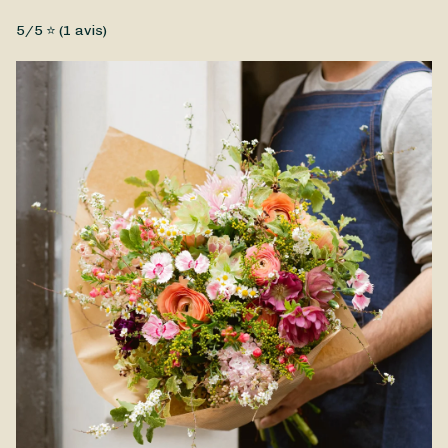
Fleurs fraîches, Petit prix
5
/5 ⭐ (
1
avis)
Un joli bouquet de Noël composé par Ti Fleur Nani dans les
tons rouges et blancs pour correspondre à vos décorations
de Noël. Ce bouquet est disponible à la livraison à Sainte-
Suzanne et à proximité.