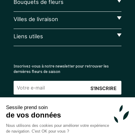
Bouquets de fleurs
Villes de livraison
Liens utiles
Inscrivez-vous à notre newsletter pour retrouver les
dernières fleurs de saison
Veuillez
laisser
Sessile prend soin
ce
4.4
/5 ⭐ | 120 000+ bouquets livrés |
811
avis
de vos données
champ
Achats 100% sécurisés
vide.
Nous utilisons des cookies pour améliorer votre expérience
de navigation. C'est OK pour vous ?