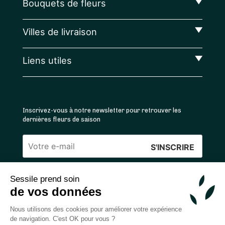
Bouquets de fleurs
Villes de livraison
Liens utiles
Inscrivez-vous à notre newsletter pour retrouver les
dernières fleurs de saison
Veuillez
laisser
Sessile prend soin
ce
4.4
/5 ⭐ | 120 000+ bouquets livrés |
811
avis
de vos données
champ
Achats 100% sécurisés
vide.
Nous utilisons des cookies pour améliorer votre expérience
de navigation. C'est OK pour vous ?