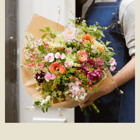
charme, pour ravir vos proches ou vous faire un petit plaisir.
fraîcheur. Pensez également à bien garder votre bouquet
Avec ses jolies fleurs en pompons et son volume généreux,
d'hortensias à l'abri du soleil direct, des sources de chaleur et
l'hortensia se décline en de multiples teintes, toutes plus
des courants d'air.
douces les unes que les autres. Cette création généreuse et
pleine de fraîcheur est disponible à la livraison à Plan-de-
Cuques et dans les environs.