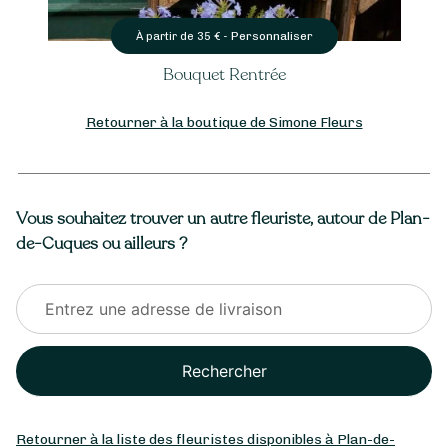
liser
Personnaliser
À partir de
70
€ -
e
Gerbe de Deuil
Retourner à la boutique de Simone Fleurs
Vous souhaitez trouver un autre fleuriste, autour de Plan-
de-Cuques ou ailleurs ?
Rechercher
Retourner à la liste des fleuristes disponibles à Plan-de-