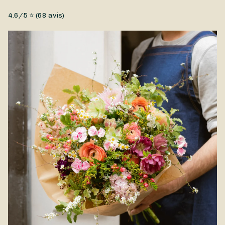
couteau.
Fleurs coupées, Originales, Petit prix, Sauvages ...
4.6
/5 ⭐ (
68
avis)
Un joli bouquet composé principalement d'anémones, réalisé
par Simon Fleurs ! Celles-ci offrent une large palette de
couleurs qui vous permet d'exprimer toutes vos émotions. Ce
bouquet se prête à merveille à toutes les occasions, qu'il
s'agisse de remercier vos proches de leur soutien, de
célébrer un anniversaire, ou de témoigner de votre amour. Ce
bouquet d'Anémones est disponible à la livraison à Plan-de-
Cuques et ses alentours.