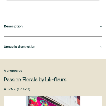
Description
Occasion
Conseils d'entretien
Anniversaire, Anniversaire de mariage, Félicitations,
Mariage ...
,
Type de fleurs
A propos de
Compositions florales, Fleurs fraîches
Passion Florale by Lili-fleurs
Composition dans une boite ronde avec fleur diverse lys rose
feuillage gypsophile ect.....
4.8
/5 ⭐ (
17
avis)