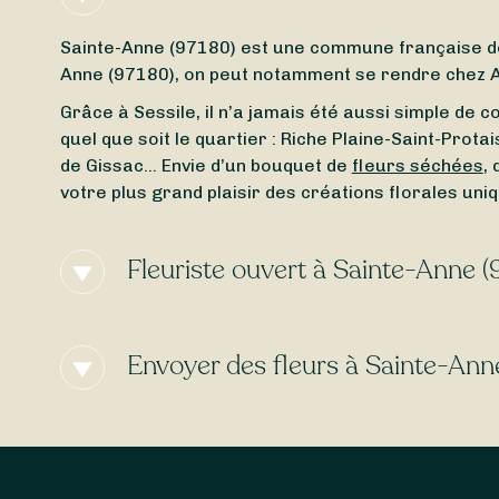
Sainte-Anne (97180) est une commune française 
Anne (97180), on peut notamment se rendre chez A
Grâce à Sessile, il n’a jamais été aussi simple de 
quel que soit le quartier : Riche Plaine-Saint-Pro
de Gissac… Envie d’un bouquet de
fleurs séchées
,
votre plus grand plaisir des créations florales uni
Fleuriste ouvert à Sainte-Anne (
Besoin d’un
fleuriste ouvert actuellement
à proximi
importe le jour et l’heure, trouvez en toute simpli
Envoyer des fleurs à Sainte-Ann
fleuriste ouvert le lundi
, Sessile est là pour vous ai
Certains fleuristes à Sainte-Anne (97180) propose
Avec Sessile, trouvez facilement des artisans livr
gratuite
!