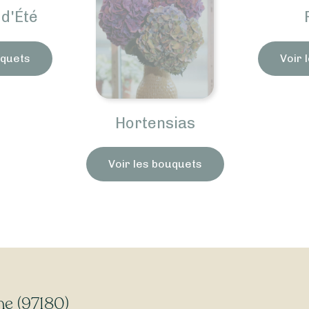
d'Été
uquets
Voir 
Hortensias
Voir les bouquets
ne (97180)