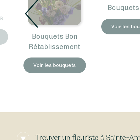
Bouquets 
s
Voir les bo
Bouquets Bon
Rétablissement
Voir les bouquets
Trouver un fleuriste à Sainte-An