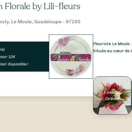
 Florale by Lili-fleurs
esty, Le Moule, Guadeloupe - 97160
Fleuriste Le Moule :
is
)
Située au cœur de L
pour
10
€
lair disponible !
Évasion
Créole