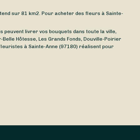
’étend sur 81 km2. Pour acheter des fleurs à Sainte-
 peuvent livrer vos bouquets dans toute la ville,
r-Belle Hôtesse, Les Grands Fonds, Douville-Poirier
fleuristes à Sainte-Anne (97180) réalisent pour
 ouvert aujourd’hui
à Sainte-Anne (97180) ? Peu
z un
fleuriste ouvert le dimanche
ou bien un
ouquets de fleurs le
lendemain
voire le
jour-même
.
 Et ce n’est pas tout : la livraison est même parfois