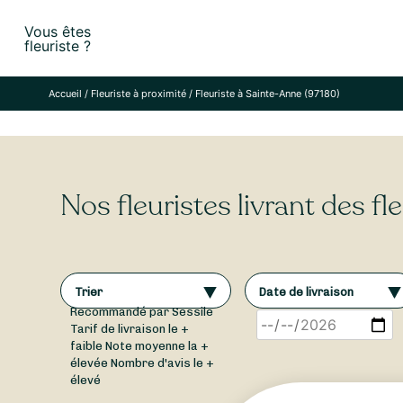
Skip
Vous êtes
to
fleuriste ?
content
Accueil
/
Fleuriste à proximité
/
Fleuriste à Sainte-Anne (97180)
Nos fleuristes livrant des f
Trier
Date de livraison
Recommandé par Sessile
Tarif de livraison le +
faible
Note moyenne la +
élevée
Nombre d'avis le +
élevé