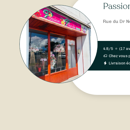
Passion
Rue du Dr N
4.8/5
⭐
(
17 av
Chez vous 
Livraison éc