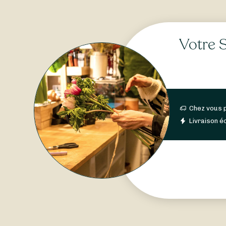
Votre S
Chez vous 
Livraison éc