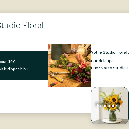
tudio Floral
Votre Studio Floral 
Guadeloupe
pour
10
€
Chez Votre Studio Fl
lair disponible !
Bouquet Été