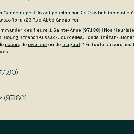
de
Guadeloupe
. Elle est peuplée par 24 245 habitants et s
rtaoflora (23 Rue Abbé Grégoire).
commander des fleurs à Sainte-Anne (97180) ! Nos fleuristes
tais, Bourg, Ffrench-Gissac-Courcelles, Fonds Thézan-Euche
 de
roses
, de
pivoines
ou de
muguet
? En toute saison, nos 
ques.
97180)
té de Sainte-Anne (97180) ? À la recherche d’un
fleuriste
cité un fleuriste ouvert autour de vous. Que vous cherchie
e (97180)
der.
nt la
livraison express
, vous permettant de recevoir vos b
ant
7 jours sur 7
, y compris le
dimanche
et les
jours fériés
.