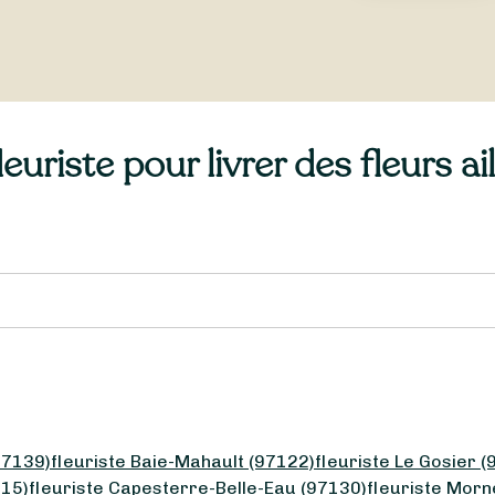
uriste pour livrer des fleurs a
97139)
fleuriste Baie-Mahault (97122)
fleuriste Le Gosier 
115)
fleuriste Capesterre-Belle-Eau (97130)
fleuriste Morn