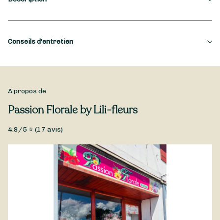
Occasion
Conseils d'entretien
Amour, Fiançailles, Fête des Mères, Saint-Valentin ...
Type de fleurs
,
Fleurs fraîches
A propos de
BOX ROSE CHOCOLAT FRAISE LA GOURMANDISE ASSURÉ
Passion Florale by Lili-fleurs
4.8
/5 ⭐ (
17
avis)