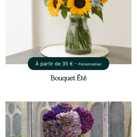
À partir de
35
€ -
Personnaliser
Bouquet Été