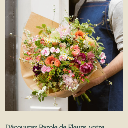
À partir de
35
€ -
Personnaliser
Bouquet Fête des Pères
Découvrez Parole de Fleurs, votre