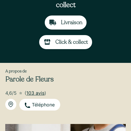
collect
Livraison
À partir de
45
€ -
Personnaliser
Click & collect
Le Bouquet Fête des Mères
A propos de
Parole de Fleurs
4,6/5
⭐
(
103 avis
)
Téléphone