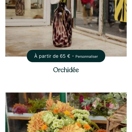
À partir de
65
€ -
Personnaliser
Orchidée