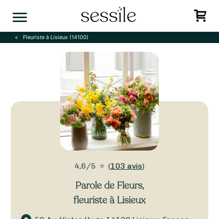
Skip
to
content
Fleuriste à Lisieux (14100)
4,6/5
⭐
(
103 avis
)
Parole de Fleurs
,
fleuriste à Lisieux