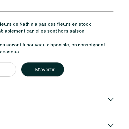
urs de Nath n'a pas ces fleurs en stock
blablement car elles sont hors saison.
les seront à nouveau disponible, en renseignant
-dessous.
Veuillez
laisser
ce
champ
vide.