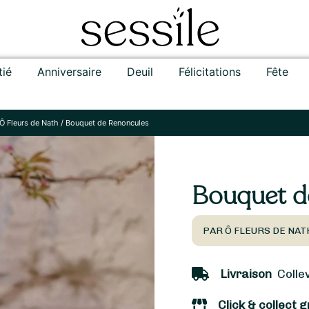
tié
Anniversaire
Deuil
Félicitations
Fête
Ô Fleurs de Nath
/
Bouquet de Renoncules
Bouquet d
PAR Ô FLEURS DE NA
Livraison
Collev
Click & collect g