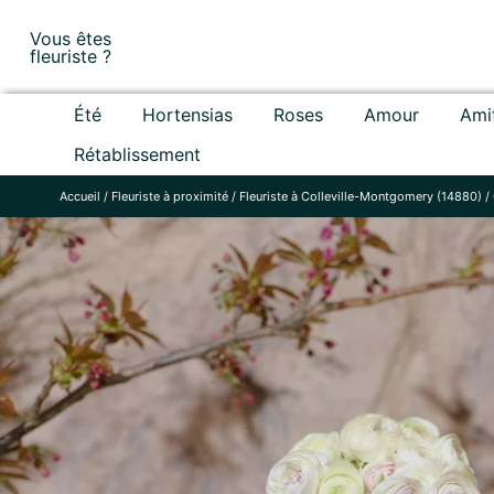
Skip
Vous êtes
to
fleuriste ?
content
Été
Hortensias
Roses
Amour
Ami
Rétablissement
Accueil
/
Fleuriste à proximité
/
Fleuriste à Colleville-Montgomery (14880)
/