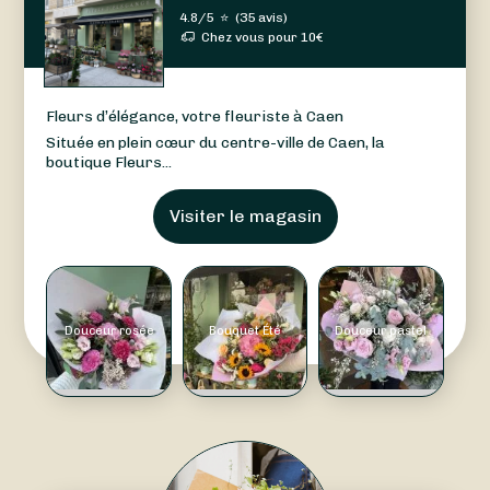
4.8/5
⭐
(
35 avis
)
Chez vous pour
10
€
Fleurs d’élégance, votre fleuriste à Caen
Située en plein cœur du centre-ville de Caen, la
boutique Fleurs...
Visiter le magasin
Douceur rosée
Bouquet Été
Douceur pastel