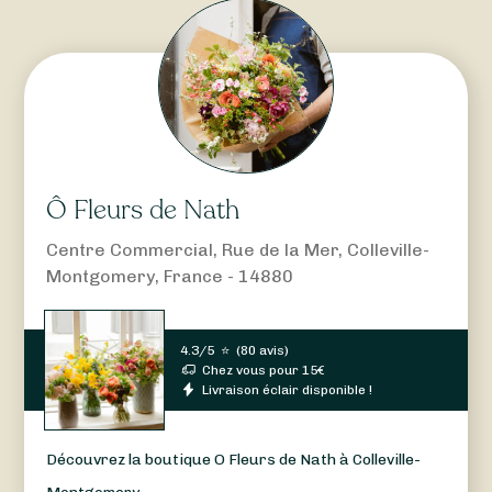
Ô Fleurs de Nath
Centre Commercial, Rue de la Mer, Colleville-
Montgomery, France - 14880
4.3/5
⭐
(
80 avis
)
Chez vous pour
15
€
Livraison éclair disponible !
Découvrez la boutique O Fleurs de Nath à Colleville-