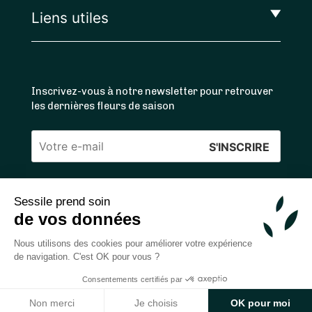
Liens utiles
Inscrivez-vous à notre newsletter pour retrouver
les dernières fleurs de saison
Veuillez
laisser
ce
Sessile prend soin
4.4
/5 ⭐ | 120 000+ bouquets livrés |
811
avis
champ
de vos données
Achats 100% sécurisés
vide.
Nous utilisons des cookies pour améliorer votre expérience
de navigation. C'est OK pour vous ?
Consentements certifiés par
2026 — © Sessile SAS
Non merci
Je choisis
OK pour moi