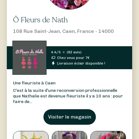
Ô Fleurs de Nath
108 Rue Saint-Jean, Caen, France - 14000
4.4/5
⭐
(
92 avis
)
Chez vous pour
7
€
Livraison éclair disponible !
Une fleuriste à Caen
C’est à la suite d’une reconversion professionnelle
que Nathalie est devenue fleuriste il y a 10 ans : pour
faire de...
Visiter le magasin