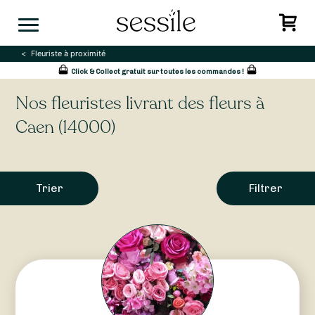
Skip
to
content
Fleuriste à proximité
Click & Collect gratuit sur toutes les commandes !
Nos fleuristes livrant des fleurs à
Caen (14000)
Trier
Filtrer