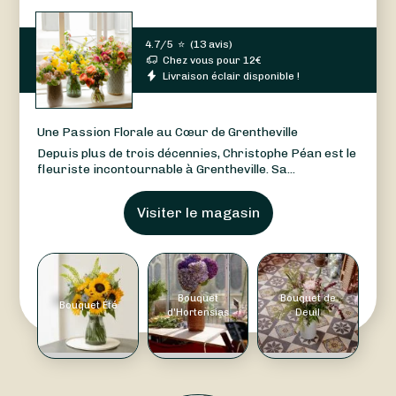
4.7/5
⭐
(
13 avis
)
Chez vous pour
12
€
Livraison éclair disponible !
Une Passion Florale au Cœur de Grentheville
Depuis plus de trois décennies, Christophe Péan est le
fleuriste incontournable à Grentheville. Sa...
Visiter le magasin
Bouquet
Bouquet de
Bouquet Été
d'Hortensias
Deuil