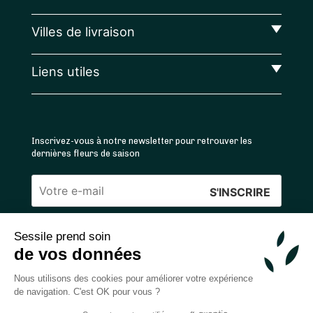
Villes de livraison
Liens utiles
Inscrivez-vous à notre newsletter pour retrouver les
dernières fleurs de saison
Veuillez
laisser
Sessile prend soin
ce
4.4
/5 ⭐ | 120 000+ bouquets livrés |
811
avis
de vos données
champ
Achats 100% sécurisés
vide.
Nous utilisons des cookies pour améliorer votre expérience
de navigation. C'est OK pour vous ?