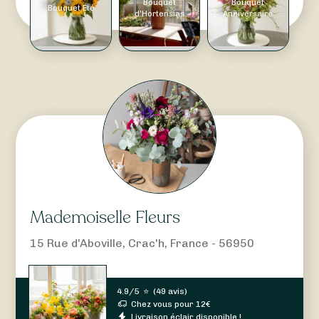
Bouquet
Bouquet
Bouquet Été
d'Hortensias
Anniversaire
Mademoiselle Fleurs
15 Rue d'Aboville, Crac'h, France - 56950
4.9/5
⭐
(
49 avis
)
Chez vous pour
12
€
Livraison éclair disponible !