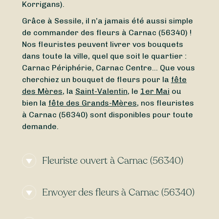
Korrigans).
Grâce à Sessile, il n’a jamais été aussi simple
de commander des fleurs à Carnac (56340) !
Nos fleuristes peuvent livrer vos bouquets
dans toute la ville, quel que soit le quartier :
Carnac Périphérie, Carnac Centre… Que vous
cherchiez un bouquet de fleurs pour la
fête
des Mères
, la
Saint-Valentin
, le
1er Mai
ou
bien la
fête des Grands-Mères
, nos fleuristes
à Carnac (56340) sont disponibles pour toute
demande.
Fleuriste ouvert à Carnac (56340)
Besoin d’un
fleuriste ouvert actuellement
à
Envoyer des fleurs à Carnac (56340)
proximité de Carnac (56340) ? À la recherche
d’un
fleuriste ouvert aujourd’hui
à Carnac
Besoin d’une
livraison de fleurs express
à
(56340) ? Peu importe le jour et l’heure,