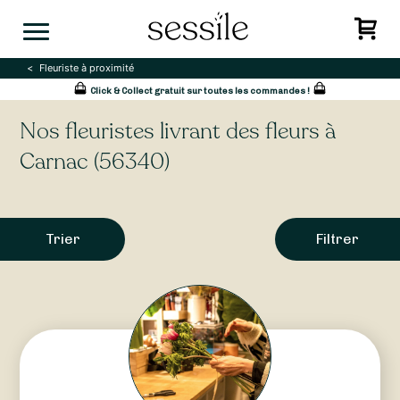
Skip
to
content
Fleuriste à proximité
Click & Collect gratuit sur toutes les commandes !
Nos fleuristes livrant des fleurs à
Carnac (56340)
Trier
Filtrer