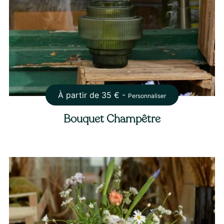
À partir de
35
€ -
Personnaliser
Bouquet Champêtre