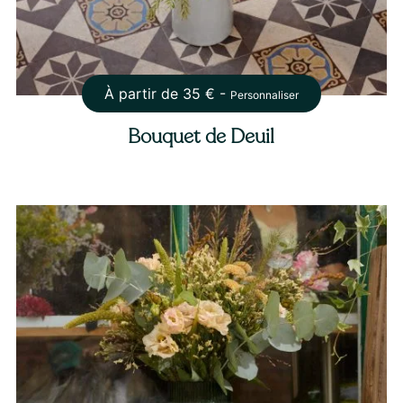
À partir de
35
€ -
Personnaliser
Bouquet de Deuil