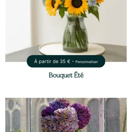
À partir de
35
€ -
Personnaliser
Bouquet Été