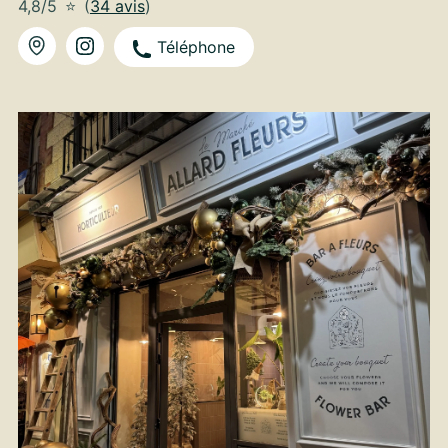
4,8/5
⭐
(
34 avis
)
Téléphone
À partir de
35
€ -
Personnaliser
Bouquet Rétablissement