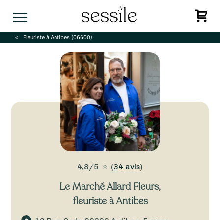
Skip
to
content
Fleuriste à Antibes (06600)
4,8/5
⭐
(
34 avis
)
Le Marché Allard Fleurs
,
fleuriste à Antibes