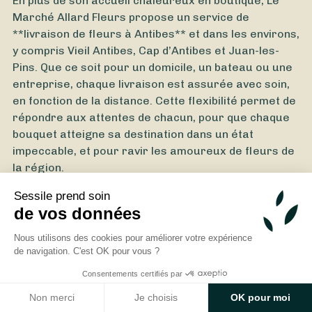
En plus de son accueil chaleureux en boutique, Le
Marché Allard Fleurs propose un service de
**livraison de fleurs à Antibes** et dans les environs,
y compris Vieil Antibes, Cap d’Antibes et Juan-les-
Pins. Que ce soit pour un domicile, un bateau ou une
entreprise, chaque livraison est assurée avec soin,
en fonction de la distance. Cette flexibilité permet de
À partir de
40
€ -
Personnaliser
répondre aux attentes de chacun, pour que chaque
bouquet atteigne sa destination dans un état
Bouquet Saint-Valentin
impeccable, et pour ravir les amoureux de fleurs de
la région.
Sessile prend soin
de vos données
Nous utilisons des cookies pour améliorer votre expérience
34 avis clients pour Le Marché Allard
de navigation. C'est OK pour vous ?
Fleurs
Consentements certifiés par
Non merci
Je choisis
OK pour moi