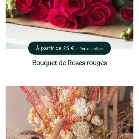
À partir de
25
€ -
Personnaliser
Bouquet de Roses rouges