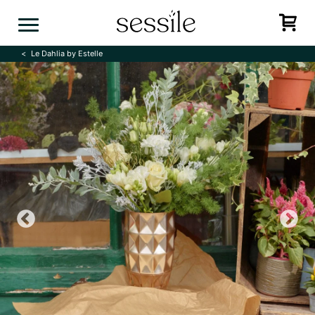
Skip
to
content
Le Dahlia by Estelle
Previous
N