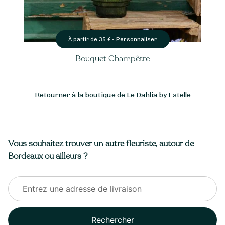
Personnaliser
À partir de
35
€ -
À p
Bouquet Champêtre
Bouquet b
Retourner à la boutique de Le Dahlia by Estelle
Vous souhaitez trouver un autre fleuriste, autour de
Bordeaux ou ailleurs ?
Rechercher