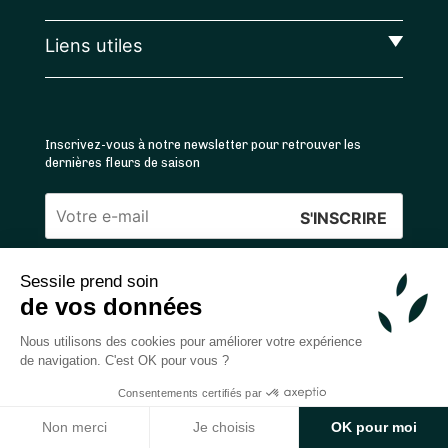
Liens utiles
Inscrivez-vous à notre newsletter pour retrouver les
dernières fleurs de saison
Veuillez
laisser
Sessile prend soin
ce
4.4
/5 ⭐ | 120 000+ bouquets livrés |
811
avis
de vos données
champ
Achats 100% sécurisés
vide.
Nous utilisons des cookies pour améliorer votre expérience
de navigation. C'est OK pour vous ?
Consentements certifiés par
2026 — © Sessile SAS
Ajouter au panier
Non merci
Je choisis
OK pour moi