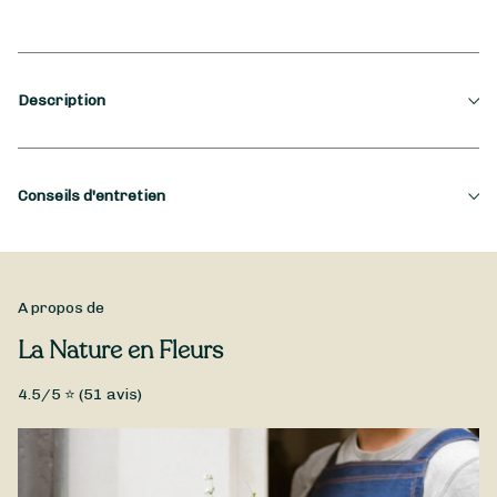
Description
Occasion
Conseils d'entretien
Anniversaire de mariage, Fiançailles, Mariage
Type de fleurs
Pour profiter plus longtemps de votre Bouquet de Mariée,
voici quelques conseils de La Nature en Fleurs, fleuriste à
Fleurs fraîches
Toul : mettez votre vase en eau dès que possible, veillez à
A propos de
changer l’eau du vase environ tous les deux jours, et taillez les
Un bouquet de mariage idéal composé de fleurs de saison et
La Nature en Fleurs
tiges en biseau par la même occasion.
réalisé par La Nature en Fleurs, pour que le plus beau moment
de votre vie reste inoubliable. Votre bouquet mariage est
4.5
/5 ⭐ (
51
avis)
disponible à la livraison à Toul et dans les environs.