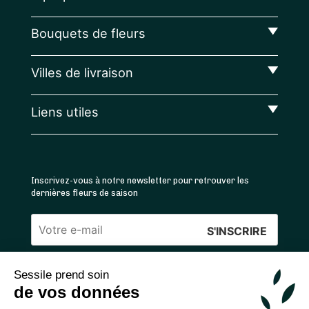
Bouquets de fleurs
Villes de livraison
Liens utiles
Inscrivez-vous à notre newsletter pour retrouver les
dernières fleurs de saison
Veuillez
laisser
Sessile prend soin
ce
4.4
/5 ⭐ | 120 000+ bouquets livrés |
811
avis
de vos données
champ
Achats 100% sécurisés
vide.