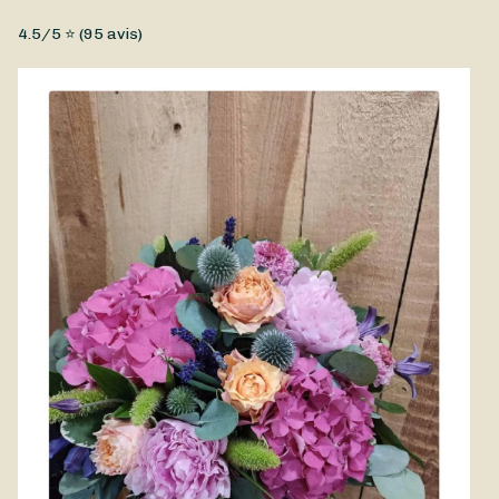
Type de fleurs
4.5
/5 ⭐ (
95
avis)
Fleurs fraîches, Petit prix
Un magnifique bouquet dans des tons pâles qui évoque l’hiver,
réalisé par La Chimère. Disponible à la livraison à Nancy et ses
alentours.