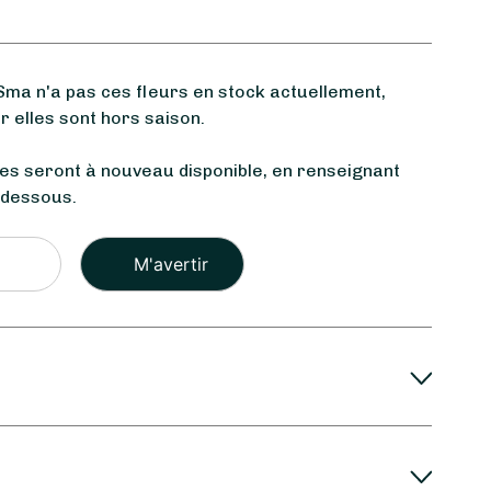
ma n'a pas ces fleurs en stock actuellement,
 elles sont hors saison.
les seront à nouveau disponible, en renseignant
-dessous.
Veuillez
laisser
ce
champ
vide.