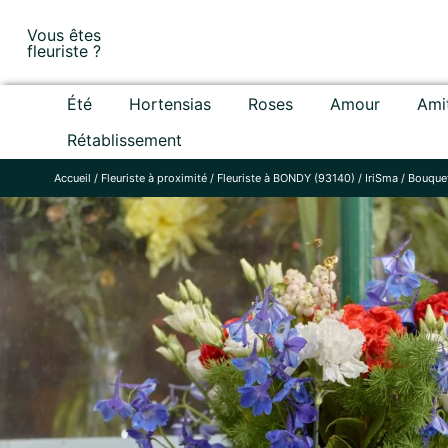
Skip
Vous êtes
to
fleuriste ?
content
Été
Hortensias
Roses
Amour
Ami
Rétablissement
Accueil
/
Fleuriste à proximité
/
Fleuriste à BONDY (93140)
/
IriSma
/
Bouquet