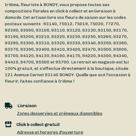
IriSma, fleuriste à BONDY, vous propose toutes ses
compositions florales en click & collect et en livraison à
domicile. Cet artisan livre vos fleurs de saison sur les codes
postaux suivants : 93140, 75012, 75019, 75020, 77270,
92390, 93000, 93100, 93110, 93120, 93130, 93150, 93170,
93190, 93200, 93210, 93220, 93230, 93250, 93260, 93270,
93290, 93300, 93310, 93320, 93330, 93340, 93350, 93360,
93370, 93390, 93400, 93410, 93420, 93470, 93500, 93600,
93700, 94120, 94130, 94160, 94170, 94220, 94300, 94340,
94410, 94700, 95500 et 95700. Le retrait en magasin est lui
100% gratuit, et s’effectue directement à la boutique, située
121 Avenue Carnot
93140
BONDY
. Quelle que soit l’occasion à
fleurir, faites confiance à IriSma !
Livraison
Zones desservies et créneaux disponibles
Click & collect gratuit
Adresse et horaires d'ouverture