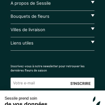
A propos de Sessile
Bouquets de fleurs
Villes de livraison
Liens utiles
Inscrivez-vous à notre newsletter pour retrouver les
dernières fleurs de saison
Veuillez
laisser
Sessile prend soin
ce
4.4
/5 ⭐ | 120 000+ bouquets livrés |
811
avis
de vos données
champ
Achats 100% sécurisés