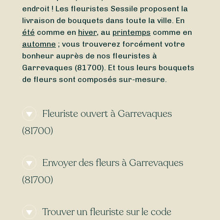
endroit ! Les fleuristes Sessile proposent la
livraison de bouquets dans toute la ville. En
été
comme en
hiver
, au
printemps
comme en
automne
; vous trouverez forcément votre
bonheur auprès de nos fleuristes à
Garrevaques (81700). Et tous leurs bouquets
de fleurs sont composés sur-mesure.
Fleuriste ouvert à Garrevaques
(81700)
Vous avez besoin d’un
fleuriste ouvert
Envoyer des fleurs à Garrevaques
actuellement
à proximité de Garrevaques
(81700) ? Ou vous cherchez un
fleuriste
(81700)
ouvert aujourd’hui
à Garrevaques (81700) ?
Du
lundi
au
dimanche
, peu importe l’heure,
Besoin d’une
livraison de fleurs express
à
Sessile vous permet de trouver en quelques
Trouver un fleuriste sur le code
Garrevaques (81700) ? Certains de nos