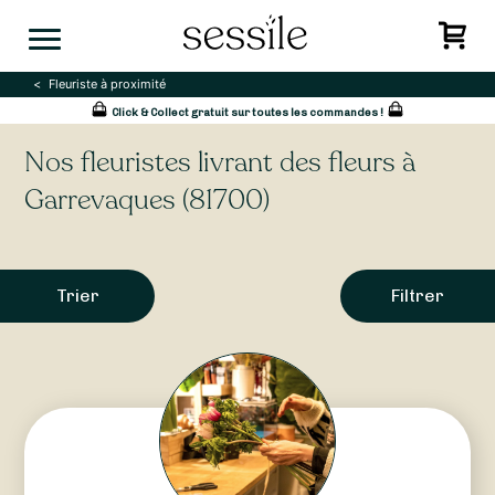
Skip
to
content
Fleuriste à proximité
Click & Collect gratuit sur toutes les commandes !
Nos fleuristes livrant des fleurs à
Garrevaques (81700)
Trier
Filtrer