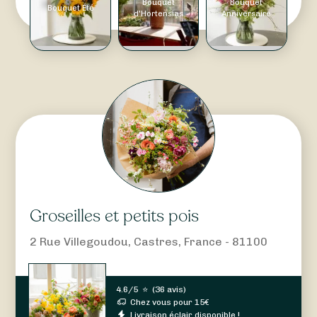
Bouquet
Bouquet
Bouquet Été
d'Hortensias
Anniversaire
Groseilles et petits pois
2 Rue Villegoudou, Castres, France - 81100
4.6/5
⭐
(
36 avis
)
Chez vous pour
15
€
Livraison éclair disponible !