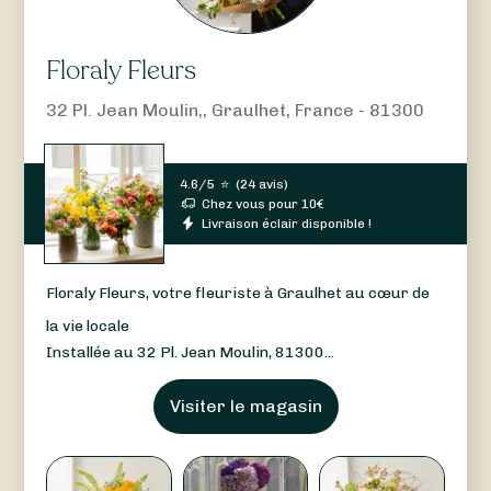
Floraly Fleurs
32 Pl. Jean Moulin,, Graulhet, France - 81300
4.6/5
⭐
(
24 avis
)
Chez vous pour
10
€
Livraison éclair disponible !
Floraly Fleurs, votre fleuriste à Graulhet au cœur de
la vie locale
Installée au 32 Pl. Jean Moulin, 81300...
Visiter le magasin