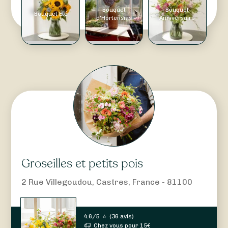
Bouquet
Bouquet
Bouquet Été
d'Hortensias
Anniversaire
Groseilles et petits pois
2 Rue Villegoudou, Castres, France - 81100
4.6/5
⭐
(
36 avis
)
Chez vous pour
15
€