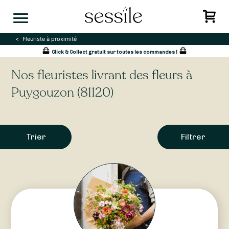
Skip
to
content
Fleuriste à proximité
Click & Collect gratuit sur toutes les commandes !
Nos fleuristes livrant des fleurs à
Puygouzon (81120)
Trier
Filtrer