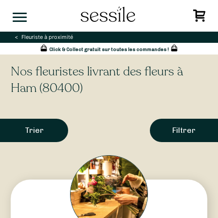
Skip
to
content
Fleuriste à proximité
Click & Collect gratuit sur toutes les commandes !
Nos fleuristes livrant des fleurs à
Ham (80400)
Trier
Filtrer