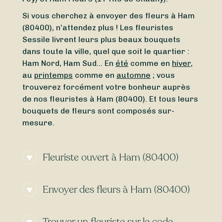
Si vous cherchez à envoyer des fleurs à Ham
(80400), n’attendez plus ! Les fleuristes
Sessile livrent leurs plus beaux bouquets
dans toute la ville, quel que soit le quartier :
Ham Nord, Ham Sud… En
été
comme en
hiver
,
au
printemps
comme en
automne
; vous
trouverez forcément votre bonheur auprès
de nos fleuristes à Ham (80400). Et tous leurs
bouquets de fleurs sont composés sur-
mesure.
Fleuriste ouvert à Ham (80400)
Vous avez besoin d’un
fleuriste ouvert
Envoyer des fleurs à Ham (80400)
actuellement
à proximité de Ham (80400) ? Ou
vous cherchez un
fleuriste ouvert aujourd’hui
Vous cherchez une
livraison de fleurs
à Ham (80400) ? Du
lundi
au
dimanche
, peu
Trouver un fleuriste sur le code
express
à Ham (80400) ? Grâce à Sessile,