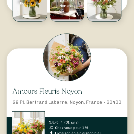
Bouquet
Bouquet
Bouquet Été
d'Hortensias
Anniversaire
Amours Fleuris Noyon
28 Pl. Bertrand Labarre, Noyon, France - 60400
3.5/5
⭐
(
31 avis
)
Chez vous pour
15
€
Livraison éclair disponible !