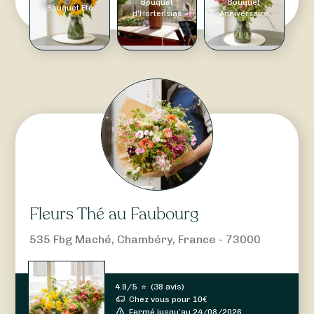
Bouquet
Bouquet
Bouquet Été
d'Hortensias
Anniversaire
Fleurs Thé au Faubourg
535 Fbg Maché, Chambéry, France - 73000
4.9/5
⭐
(
38 avis
)
Chez vous pour
10
€
Fermé jusqu’au 24/08/2026