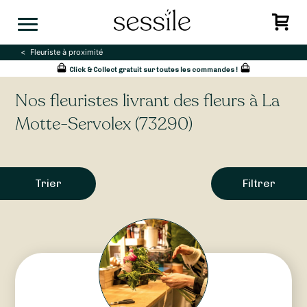
Skip
to
content
Fleuriste à proximité
Click & Collect gratuit sur toutes les commandes !
Nos fleuristes livrant des fleurs à La
Motte-Servolex (73290)
Trier
Filtrer